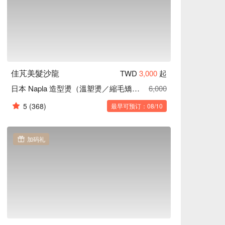
佳芃美髮沙龍
TWD
3,000
起
日本 Napla 造型燙（溫塑燙／縮毛矯正）不分髮長
6,000
5
(368)
最早可预订：08/10
加码礼