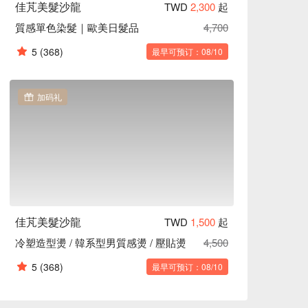
佳芃美髮沙龍
TWD
2,300
起
質感單色染髮｜歐美日髮品
4,700
5
(368)
最早可预订：08/10
加码礼
佳芃美髮沙龍
TWD
1,500
起
冷塑造型燙 / 韓系型男質感燙 / 壓貼燙
4,500
5
(368)
最早可预订：08/10