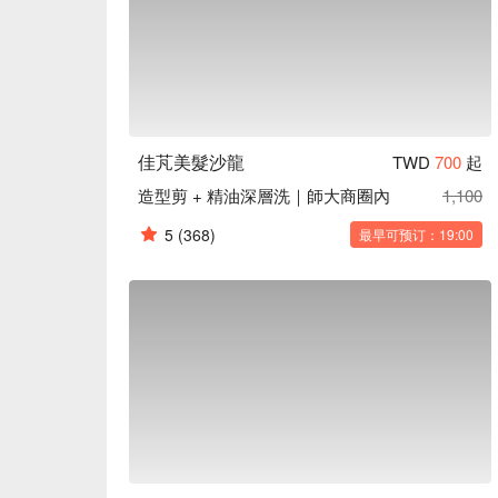
佳芃美髮沙龍
TWD
700
起
造型剪 + 精油深層洗｜師大商圈內
1,100
5
(368)
最早可预订：19:00