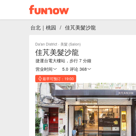
台北｜桃园
/
佳芃美髮沙龍
Da'an District
·
美髮 (Salon)
佳芃美髮沙龍
捷運台電大樓站，步行 7 分鐘
营业时间
5.0
·
评论 368
最早可预订：19:00