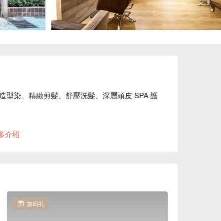
型染、精緻剪髮、舒壓洗髮、深層頭皮 SPA 護
手足保養、熱蠟美體，帶著 100 分的專業、
多介绍
況給予最佳的建議，且滿足您的個人化需求。

加码礼