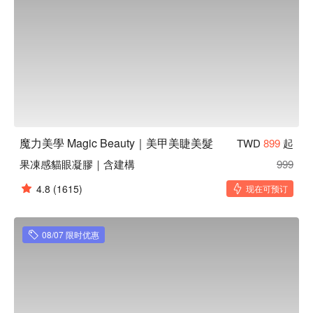
魔力美學 Magic Beauty｜美甲美睫美髮
TWD
899
起
果凍感貓眼凝膠｜含建構
999
4.8
(1615)
现在可预订
08/07 限时优惠