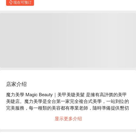
现在可预订
店家介绍
魔力美學 Magic Beauty｜美甲美睫美髮 是擁有高評價的美甲
美睫店。魔力美學是全台第一家完全複合式美學，一站到位的
完美服務，每一種類的美容都有專業老師，隨時準備提供懇切
的建議，並以精湛的手法為妳施上美麗的魔法，人人都是網美
显示更多介绍
喔！

魔力美學 Magic Beauty｜美甲美睫美髮 評價：Google 4.8 
星、FunNow 4.9 星好評
