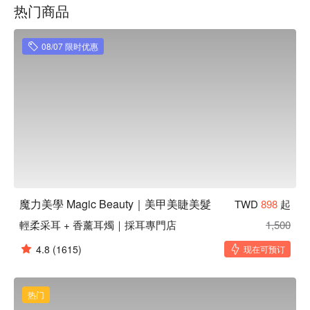
热门商品
魔力美學 Magic Beauty｜美甲美睫美髮 服務：美髮、美睫、
美甲、除毛、按摩、彩妝，總是零碎繁雜，魔力美學解決了這
一切煩惱，妳所需要的所有，複合式的魔力美學通通有！

08/07 限时优惠
魔力美學 Magic Beauty｜美甲美睫美髮 推薦：時尚、明亮、
優雅，找個晴朗的午後，與姐妹淘一同造訪，一起從頭到腳變
美麗吧。

魔力美學 Magic Beauty｜美甲美睫美髮 預約、魔力美學 
Magic Beauty｜美甲美睫美髮 價格立刻查看⬇︎
魔力美學 Magic Beauty｜美甲美睫美髮
TWD
898
起
輕柔采耳 + 香薰耳燭｜採耳專門店
1,500
4.8
(1615)
现在可预订
热门