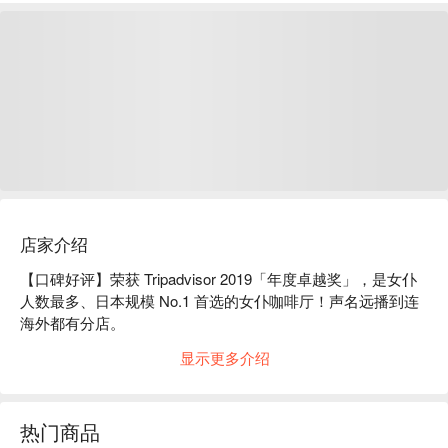
店家介绍
【口碑好评】荣获 Tripadvisor 2019「年度卓越奖」，是女仆
人数最多、日本规模 No.1 首选的女仆咖啡厅！声名远播到连
海外都有分店。

【餐厅简介】欢迎回到「梦之国」～ 踏进咖啡厅时由女仆带
显示更多介绍
领「入国」仪式，为您说明店内的规则，同时一起点亮蜡烛型
小灯。店内所有可爱的食物及饮料都配有「变好吃～吧」的美
味魔法，以及还有抽「喵喵签」、拍立得摄影等和女仆互动的
热门商品
小游戏。离店时则要吹掉蜡烛，象征要离开梦幻的国度回到现