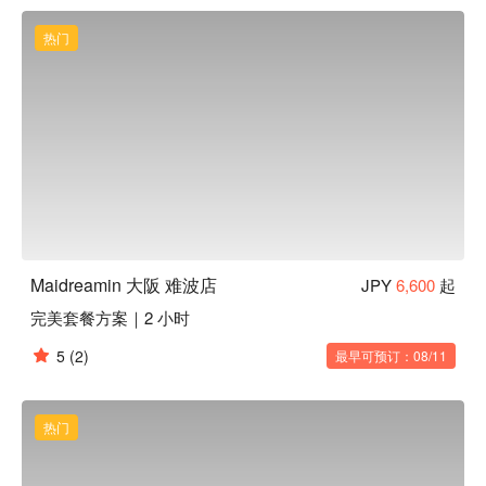
实世界。初心者别怕！连阿部宽都曾到访过的「Maidreamin」 
，这里可是大男人也入门容易的女仆咖啡厅哦！

热门
【绝佳地点】距离难波车站超近，走路只需 1 分钟，最适合懒
人！
Maidreamin 大阪 难波店
JPY
6,600
起
完美套餐方案｜2 小时
5
(2)
最早可预订：08/11
热门