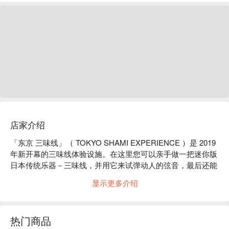
店家介绍
「东京 三味线」（ TOKYO SHAMI EXPERIENCE ）是 2019 
年新开幕的三味线体验设施。在这里您可以亲手做一把迷你版
日本传统乐器－三味线，并用它来试弹动人的弦音，最后还能
把迷你三味线带回家做纪念；设施内还可以一边享用日式茶
显示更多介绍
点、一边欣赏三味线演奏会喔！ 

开幕以来，吸引杂志、网路，东京电视台等报章媒体争相报导
的超夯乐器体验课程。课程中不仅仅只是欣赏三味线演奏而
热门商品
已，更有专业讲师讲解三味线的历史及弹奏方式，还有职人带