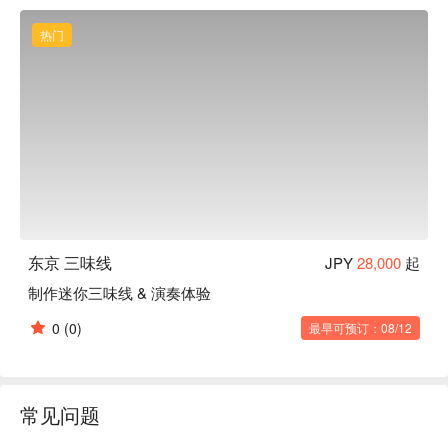
您动手做一把专属您的迷你三味线，从制作中感受三味线的魅
力、与其独特的音色一起进入「 和」的世界。 

热门
想要邂逅冷门的乐器吗？对日式乐器感兴趣却怕入门费用太高
吗？来「东京 三味线」绝对可以满足您的音乐魂！
东京 三味线
JPY
28,000
起
制作迷你三味线 & 演奏体验
0
(0)
最早可预订：08/12
常见问题