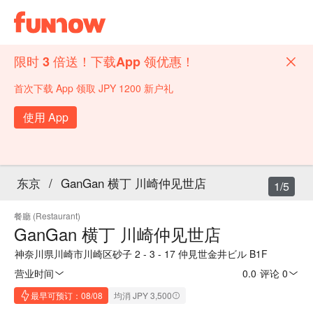
限时 3 倍送！下载App 领优惠！
首次下载 App 领取 JPY 1200 新户礼
使用 App
东京
/
GanGan 横丁 川崎仲见世店
1/5
餐廳 (Restaurant)
GanGan 横丁 川崎仲见世店
神奈川県川崎市川崎区砂子 2 - 3 - 17 仲見世金井ビル B1F
营业时间
0.0
·
评论 0
最早可预订：08/08
均消 JPY 3,500