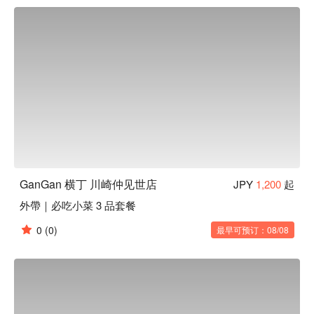
煎饺：外皮酥脆、内馅饱满多汁的煎饺让人难以抗拒～沾牵丝
起司的邪恶吃法更是诱人，减肥？明天再说吧！
GanGan 横丁 川崎仲见世店
JPY
1,200
起
外帶｜必吃小菜 3 品套餐
0
(0)
最早可预订：08/08