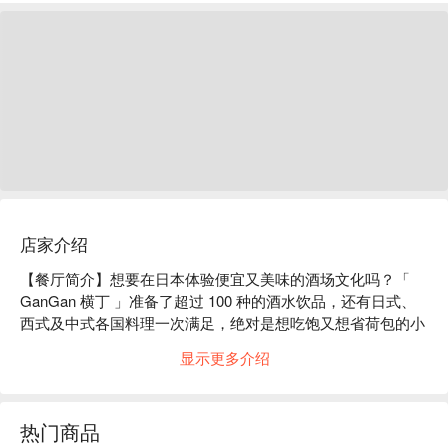
店家介绍
【餐厅简介】想要在日本体验便宜又美味的酒场文化吗？「 
GanGan 横丁 」准备了超过 100 种的酒水饮品，还有日式、
西式及中式各国料理一次满足，绝对是想吃饱又想省荷包的小
资族最佳选择！

显示更多介绍
【店家氛围】全店採用挖洞式暖桌座位，让您从跪坐或盘腿坐
的束缚中大解放，可以轻鬆地多吃几盘菜～想要独自酌饮的旅
人也可选坐吧台区，眼前大厨的料理实境秀就是最佳下酒菜。

热门商品
【招牌菜色】
