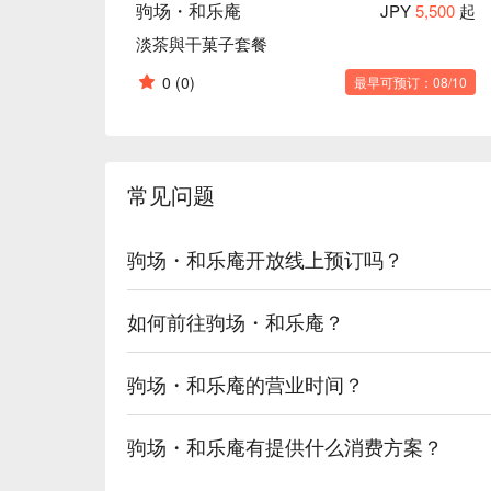
驹场・和乐庵
JPY
5,500
起
淡茶與干菓子套餐
0
(0)
最早可预订：08/10
常见问题
驹场・和乐庵开放线上预订吗？
如何前往驹场・和乐庵？
驹场・和乐庵的营业时间？
驹场・和乐庵有提供什么消费方案？