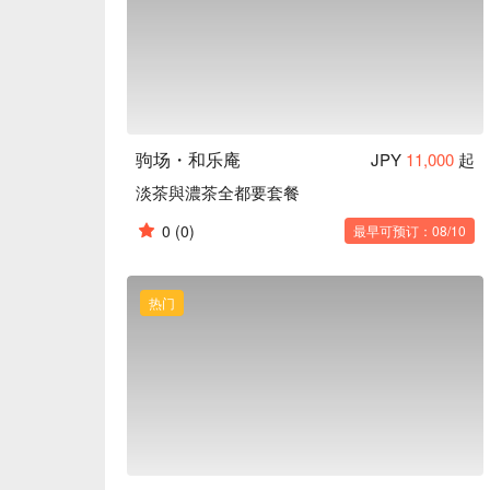
驹场・和乐庵
JPY
11,000
起
淡茶與濃茶全都要套餐
0
(0)
最早可预订：08/10
热门