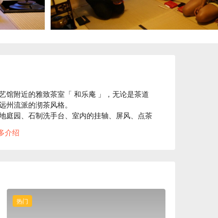
艺馆附近的雅致茶室「 和乐庵 」，无论是茶道
州流派的沏茶风格。 

地庭园、石制洗手台、室内的挂轴、屏风、点茶
手台的流水声，让心情沉淀下来。接着享用以织
多介绍
高丽青瓷碗一饮现沏的浓茶。这就是一期一会、
，洗涤心灵。

使用的道具也多选自远州产。欢迎爱好茶道者来
。
热门