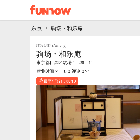
东京
/
驹场・和乐庵
課程活動 (Activity)
驹场・和乐庵
東京都目黒区駒場 1 - 26 - 11
营业时间
0.0
·
评论 0
最早可预订：08/10