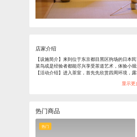
店家介绍
【设施简介】来到位于东京都目黑区驹场的日本民
菜鸟或是经验者都能尽兴享受茶道艺术，体验小堀远
【活动介绍】进入茶室，首先先欣赏四周环境，露
使用的大茶壶等道具，伴随着茶壶烧水声及石制洗
显示更
部食器盛装的精美和果子，最后再以具有历史感的
宾至如归的茶道奥义。在静谧的茶室里，品尝茶香
【店家特色】和乐庵遵循小堀远州流派的沏茶法，
感受不同于其他流派的武家风格之「 茶道美学 」
热门商品
热门