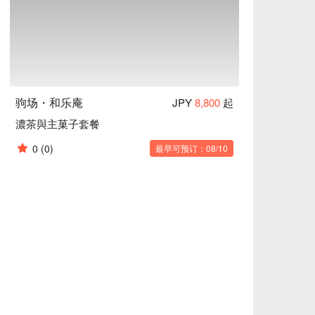
驹场・和乐庵
JPY
8,800
起
濃茶與主菓子套餐
0
(0)
最早可预订：08/10