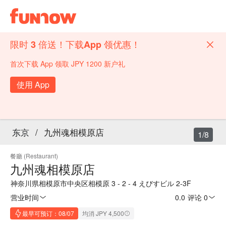
限时 3 倍送！下载App 领优惠！
首次下载 App 领取 JPY 1200 新户礼
使用 App
东京
/
九州魂相模原店
1/8
餐廳 (Restaurant)
九州魂相模原店
神奈川県相模原市中央区相模原 3 - 2 - 4 えびすビル 2-3F
营业时间
0.0
·
评论 0
最早可预订：08/07
均消 JPY 4,500