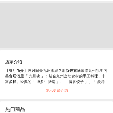
店家介绍
【餐厅简介】没时间去九州旅游？那就来充满浓厚九州氛围的
美食居酒屋「 九州魂 」！结合九州当地食材的手工料理，丰
富多样。经典的「 博多牛肠锅 」、「 博多饺子 」、「 炭烤
日南鸡 」等道地九州料理及严选芋头烧酒，带您体验一趟舌
显示更多介绍
尖上的九州之旅。

【特殊席位】可以坐在感受店内热闹活力的大众区；或是选择
隐密自由的包厢大啖九州料理。

热门商品
【招牌菜色】
