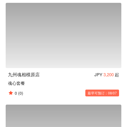
乡土料理：使用产地直送的日南鸡、九州黑猪、真鲭鱼、现捞
海鲜、马肉等当地食材，重现九州从北到南的各地乡土料理。

博多牛肠锅：费时熬煮的汤底将严选牛肠的鲜味与锅内蔬菜的
甜味充分提引，绵密浓郁汤头富含胶原蛋白，深受女性食客喜
爱的逸品。
九州魂相模原店
JPY
3,200
起
魂心套餐
0
(0)
最早可预订：08/07