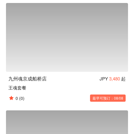
乡土料理：使用产地直送的日南鸡、九州黑猪、真鲭鱼、现捞
海鲜、马肉等当地食材，重现九州从北到南的各地乡土料理。

博多牛肠锅：费时熬煮的汤底将严选牛肠的鲜味与锅内蔬菜的
甜味充分提引，绵密浓郁汤头富含胶原蛋白，深受女性食客喜
爱的逸品。
九州魂京成船桥店
JPY
3,480
起
王魂套餐
0
(0)
最早可预订：08/08