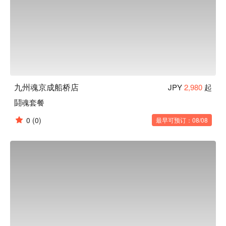
九州魂京成船桥店
JPY
2,980
起
鬪魂套餐
0
(0)
最早可预订：08/08