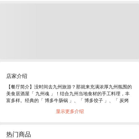
店家介绍
【餐厅简介】没时间去九州旅游？那就来充满浓厚九州氛围的
美食居酒屋「 九州魂 」！结合九州当地食材的手工料理，丰
富多样。经典的「 博多牛肠锅 」、「 博多饺子 」、「 炭烤
日南鸡 」等道地九州料理及严选芋头烧酒，带您体验一趟舌
显示更多介绍
尖上的九州之旅。

【特殊席位】可以坐在感受店内热闹活力的大众区；或是选择
隐密自由的包厢大啖九州料理。

热门商品
【招牌菜色】
