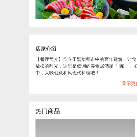
店家介绍
【餐厅简介】伫立于繁华都市中的百年建筑，让食
放松的时光，这里是低调的美食居酒屋「 碗 」
中，大啖创意和风现代料理吧！

【店家氛围】「美食居酒屋 碗」的装潢概念是营造出 
显示更
木质建材及暖色系照明，再以细竹及和服腰带等材
精心设计的沉稳日式氛围中，以美酒佳肴招待来客
（碗）一样，本店对于餐具也十分讲究。店内部分
美结合，更衬托料理美味。

热门商品
【招牌菜色】

餐前沙拉：本店提供的餐前沙拉可免费续盘，还有
子，可以减缓身体对糖分的吸收，抑制血糖值急遽
陶杯装啤酒：啤酒以陶瓷杯提供，用严选的杯子和