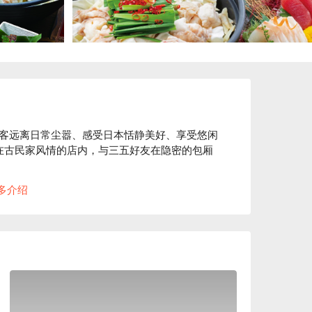
客远离日常尘嚣、感受日本恬静美好、享受悠闲
。在古民家风情的店内，与三五好友在隐密的包厢
“ 100 年前的日本古民房 ” 的复古气氛。使用
多介绍
料装饰店内，打造出纯和风的用餐空间。在匠人
、带您品味日常之美。此外，如同店名「碗」
餐具来自枥木县的纯手工益子烧，与餐厅装潢完
多种口味沙拉酱任选搭配。饭前先用蔬菜垫肚
上升或过度摄取糖分。

益子烧的餐盘为美食加分，带给来客别有一番风