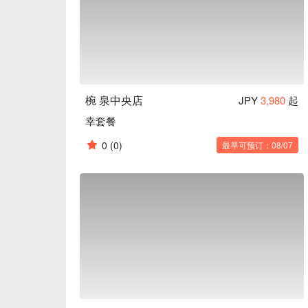
味的用餐体验。

一天一碗味噌汤：餐点最后会招待每人一碗味噌汤
醇，让血管更健康喔！
椀 泉中央店
JPY
3,980
起
幸套餐
0
(0)
最早可预订：08/07