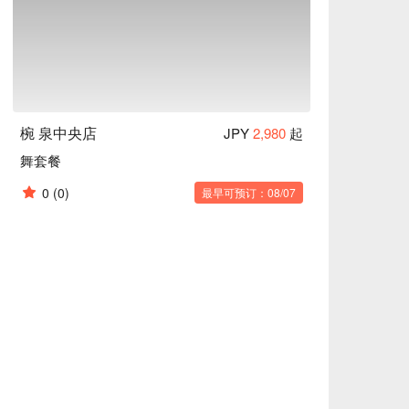
，汤中含有的大豆蛋白可以溶解血液中的胆固
椀 泉中央店
JPY
2,980
起
舞套餐
0
(0)
最早可预订：08/07