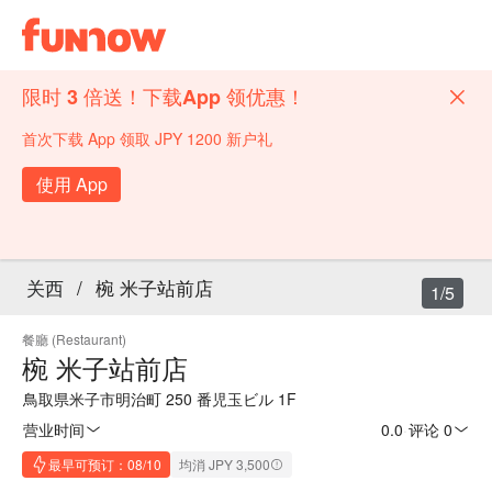
限时 3 倍送！下载App 领优惠！
首次下载 App 领取 JPY 1200 新户礼
使用 App
关西
/
椀 米子站前店
1/5
餐廳 (Restaurant)
椀 米子站前店
鳥取県米子市明治町 250 番児玉ビル 1F
营业时间
0.0
·
评论 0
最早可预订：08/10
均消 JPY 3,500