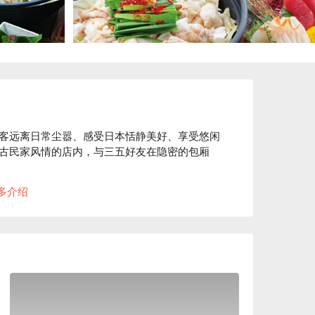
客远离日常尘嚣、感受日本恬静美好、享受悠闲
古民家风情的店内，与三五好友在隐密的包厢
“ 100 年前的日本古民房 ” 的复古气氛。使用
多介绍
料装饰店内，打造出纯和风的用餐空间。在匠人
、带您品味日常之美。此外，如同店名「碗」
餐具来自枥木县的纯手工益子烧，与餐厅装潢完
多种口味沙拉酱任选搭配。饭前先用蔬菜垫肚
上升或过度摄取糖分。

益子烧的餐盘为美食加分，带给来客别有一番风