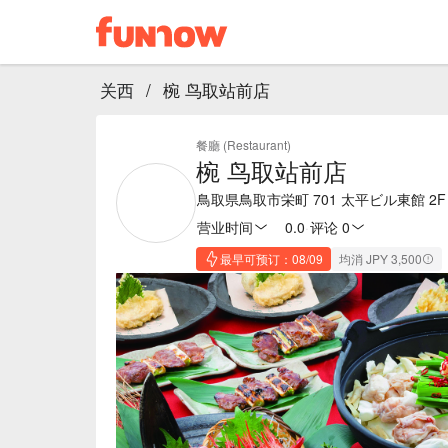
关西
/
椀 鸟取站前店
餐廳 (Restaurant)
椀 鸟取站前店
鳥取県鳥取市栄町 701 太平ビル東館 2F
营业时间
0.0
·
评论 0
最早可预订：08/09
均消 JPY 3,500