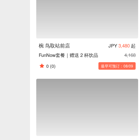
味的用餐体验。

一天一碗味噌汤：餐点最后会招待每人一碗味噌汤
醇，让血管更健康喔！
椀 鸟取站前店
JPY
3,480
起
FunNow套餐｜赠送 2 杯饮品
4,168
0
(0)
最早可预订：08/09