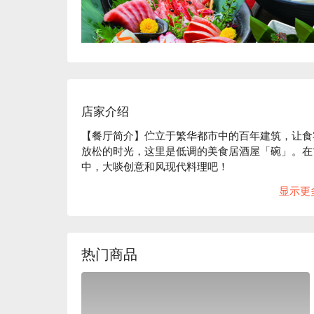
店家介绍
【餐厅简介】伫立于繁华都市中的百年建筑，让食
放松的时光，这里是低调的美食居酒屋「碗」。在
中，大啖创意和风现代料理吧！

【店家氛围】「美食居酒屋 碗」的装潢概念是营造出 
显示更
木质建材及暖色系照明，再以细竹及和服腰带等材
精心设计的沉稳日式氛围中，以美酒佳肴招待来客
（碗）一样，本店对于餐具也十分讲究。店内部分
美结合，更衬托料理美味。

热门商品
【招牌菜色】

餐前沙拉：本店提供的餐前沙拉可免费续盘，还有
子，可以减缓身体对糖分的吸收，抑制血糖值急遽
陶杯装啤酒：啤酒以陶瓷杯提供，用严选的杯子和