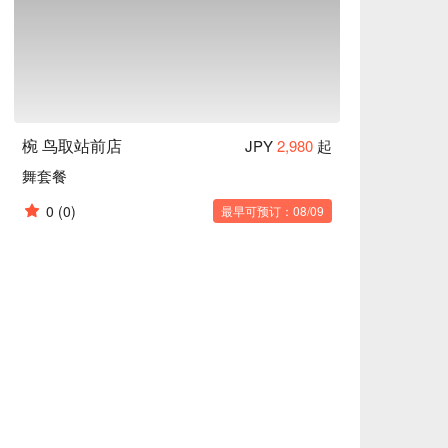
，汤中含有的大豆蛋白可以溶解血液中的胆固
椀 鸟取站前店
JPY
2,980
起
舞套餐
0
(0)
最早可预订：08/09