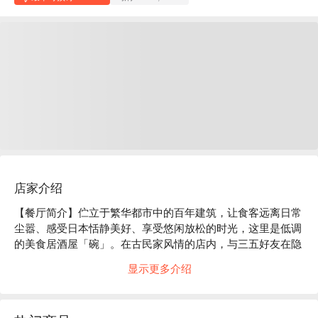
店家介绍
【餐厅简介】伫立于繁华都市中的百年建筑，让食客远离日常
尘嚣、感受日本恬静美好、享受悠闲放松的时光，这里是低调
的美食居酒屋「碗」。在古民家风情的店内，与三五好友在隐
密的包厢中，大啖创意和风现代料理吧！

显示更多介绍
【店家氛围】「美食居酒屋 碗」的装潢概念是营造出 “ 100 年
前的日本古民房 ” 的复古气氛。使用木质建材及暖色系照明，
再以细竹及和服腰带等材料装饰店内，打造出纯和风的用餐空