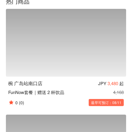
热门商品
间。在匠人精心设计的沉稳日式氛围中，以美酒佳肴招待来
客、带您品味日常之美。此外，如同店名「碗」（碗）一样，
本店对于餐具也十分讲究。店内部分餐具来自枥木县的纯手工
益子烧，与餐厅装潢完美结合，更衬托料理美味。

【招牌菜色】

餐前沙拉：本店提供的餐前沙拉可免费续盘，还有多种口味沙
拉酱任选搭配。饭前先用蔬菜垫肚子，可以减缓身体对糖分的
吸收，抑制血糖值急遽上升或过度摄取糖分。

陶杯装啤酒：啤酒以陶瓷杯提供，用严选的杯子和益子烧的餐
盘为美食加分，带给来客别有一番风味的用餐体验。

一天一碗味噌汤：餐点最后会招待每人一碗味噌汤，汤中含有
的大豆蛋白可以溶解血液中的胆固醇，让血管更健康喔！
椀 广岛站南口店
JPY
3,480
起
FunNow套餐｜赠送 2 杯饮品
4,168
0
(0)
最早可预订：08/11