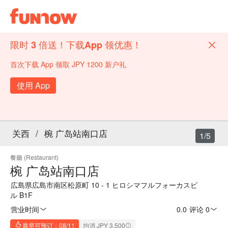
限时 3 倍送！下载App 领优惠！
首次下载 App 领取 JPY 1200 新户礼
使用 App
关西
/
椀 广岛站南口店
1/5
餐廳 (Restaurant)
椀 广岛站南口店
広島県広島市南区松原町 10 - 1 ヒロシマフルフォーカスビ
ル B1F
营业时间
0.0
·
评论 0
最早可预订：08/11
均消 JPY 3,500