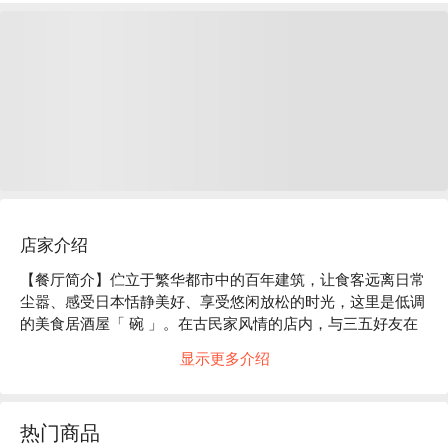
店家介绍
【餐厅简介】伫立于繁华都市中的百年建筑，让食客远离日常
尘嚣、感受日本恬静美好、享受悠闲放松的时光，这里是低调
的美食居酒屋「 碗 」。在古民家风情的店内，与三五好友在
隐密的包厢中，大啖创意和风现代料理吧！

显示更多介绍
【店家氛围】「美食居酒屋 碗」的装潢概念是营造出 “ 100 年
前的日本古民房 ” 的复古气氛。使用木质建材及暖色系照明，
再以细竹及和服腰带等材料装饰店内，打造出纯和风的用餐空
热门商品
间。在匠人精心设计的沉稳日式氛围中，以美酒佳肴招待来