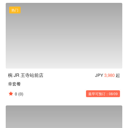
客、带您品味日常之美。此外，如同店名「 碗 」（碗）一
样，本店对于餐具也十分讲究。店内部分餐具来自枥木县的纯
热门
手工益子烧，与餐厅装潢完美结合，更衬托料理美味。

【招牌菜色】

餐前沙拉：本店提供的餐前沙拉可免费续盘，还有多种口味沙
拉酱任选搭配。饭前先用蔬菜垫肚子，可以减缓身体对糖分的
吸收，抑制血糖值急遽上升或过度摄取糖分。

陶杯装啤酒：啤酒以陶瓷杯提供，用严选的杯子和益子烧的餐
盘为美食加分，带给来客别有一番风味的用餐体验。

一天一碗味噌汤：餐点最后会招待每人一碗味噌汤，汤中含有
的大豆蛋白可以溶解血液中的胆固醇，让血管更健康喔！
椀 JR 王寺站前店
JPY
3,980
起
幸套餐
0
(0)
最早可预订：08/09