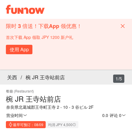
限时 3 倍送！下载App 领优惠！
首次下载 App 领取 JPY 1200 新户礼
使用 App
关西
/
椀 JR 王寺站前店
1/5
餐廳 (Restaurant)
椀 JR 王寺站前店
奈良県北葛城郡王寺町王寺 2 - 10 - 3 谷ビル 2F
营业时间
0.0
·
评论 0
最早可预订：08/09
均消 JPY 4,500