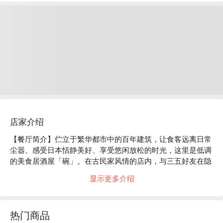
店家介绍
【餐厅简介】伫立于繁华都市中的百年建筑，让食客远离日常
尘嚣、感受日本恬静美好、享受悠闲放松的时光，这里是低调
的美食居酒屋「碗」。在古民家风情的店内，与三五好友在隐
密的包厢中，大啖创意和风现代料理吧！

显示更多介绍
【店家氛围】「美食居酒屋 碗」的装潢概念是营造出 “ 100 年
前的日本古民房 ” 的复古气氛。使用木质建材及暖色系照明，
再以细竹及和服腰带等材料装饰店内，打造出纯和风的用餐空
热门商品
间。在匠人精心设计的沉稳日式氛围中，以美酒佳肴招待来