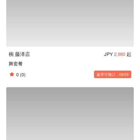
椀 藤泽店
JPY
2,980
起
舞套餐
0
(0)
最早可预订：08/09