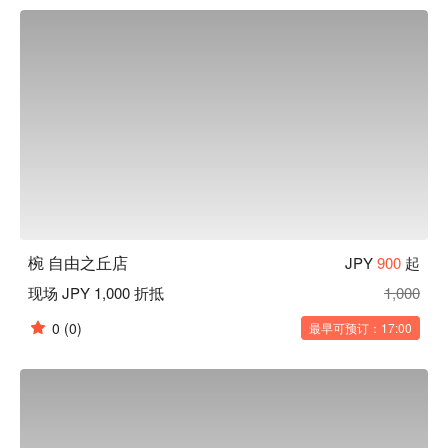
客、带您品味日常之美。此外，如同店名「碗」（碗）一样，
本店对于餐具也十分讲究。店内部分餐具来自枥木县的纯手工
益子烧，与餐厅装潢完美结合，更衬托料理美味。

【招牌菜色】

餐前沙拉：本店提供的餐前沙拉可免费续盘，还有多种口味沙
拉酱任选搭配。饭前先用蔬菜垫肚子，可以减缓身体对糖分的
吸收，抑制血糖值急遽上升或过度摄取糖分。

陶杯装啤酒：啤酒以陶瓷杯提供，用严选的杯子和益子烧的餐
盘为美食加分，带给来客别有一番风味的用餐体验。

一天一碗味噌汤：餐点最后会招待每人一碗味噌汤，汤中含有
的大豆蛋白可以溶解血液中的胆固醇，让血管更健康喔！
椀 自由之丘店
JPY
900
起
现场 JPY 1,000 折抵
1,000
0
(0)
最早可预订：17:00