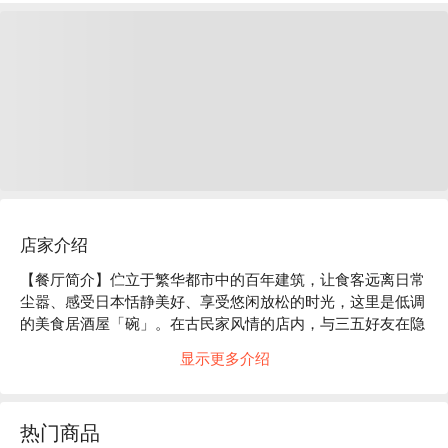
店家介绍
【餐厅简介】伫立于繁华都市中的百年建筑，让食客远离日常
尘嚣、感受日本恬静美好、享受悠闲放松的时光，这里是低调
的美食居酒屋「碗」。在古民家风情的店内，与三五好友在隐
密的包厢中，大啖创意和风现代料理吧！

显示更多介绍
【店家氛围】「美食居酒屋 碗」的装潢概念是营造出 “ 100 年
前的日本古民房 ” 的复古气氛。使用木质建材及暖色系照明，
再以细竹及和服腰带等材料装饰店内，打造出纯和风的用餐空
热门商品
间。在匠人精心设计的沉稳日式氛围中，以美酒佳肴招待来