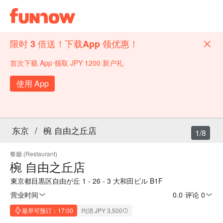
限时 3 倍送！下载App 领优惠！
首次下载 App 领取 JPY 1200 新户礼
使用 App
东京
/
椀 自由之丘店
1/8
餐廳 (Restaurant)
椀 自由之丘店
東京都目黒区自由が丘 1 - 26 - 3 大和田ビル B1F
营业时间
0.0
·
评论 0
最早可预订：17:00
均消 JPY 3,500