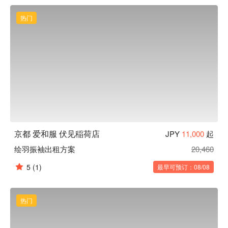
店内所陈列的和服皆为原本经营吴服店的社长精心挑选的自豪
商品，同时也坚持不断推陈出新各式商品。加上坐落于伏见稻
热门
荷站出站后直达！以及距离伏见稻荷大社也只要步行 5 分钟等
超方便位置。来访京都一定要体验看看穿着日本传统服饰并在
千本鸟居前留下美好的一张呀！
京都 爱和服 伏见稲荷店
JPY
11,000
起
绘羽振袖出租方案
20,460
5
(1)
最早可预订：08/08
热门