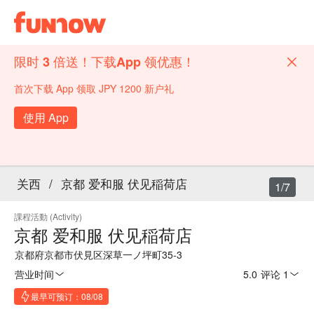
限时 3 倍送！下载App 领优惠！
首次下载 App 领取 JPY 1200 新户礼
使用 App
关西
/
京都 爱和服 伏见稲荷店
1/7
課程活動 (Activity)
京都 爱和服 伏见稲荷店
京都府京都市伏見区深草一ノ坪町35-3
营业时间
5.0
·
评论 1
最早可预订：08/08