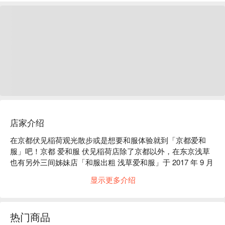
店家介绍
在京都伏见稲荷观光散步或是想要和服体验就到「京都爱和
服」吧！京都 爱和服 伏见稲荷店除了京都以外，在东京浅草
也有另外三间姊妹店「和服出粗 浅草爱和服」于 2017 年 9 月 
23 日开张。

显示更多介绍
以白色磁砖与红色窗框为主的 2 层楼建筑，搭配摆放在门口穿
着和服的模特儿为主要特征。本店 1 楼为柜台与和服挑选区，
2 楼为换装区。店铺本身因以民宅改建，内装整体充满复古的
热门商品
日式温馨氛围，欢迎您来店体验。
