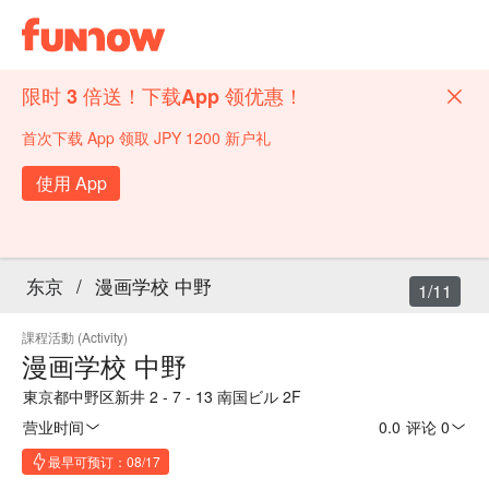
限时 3 倍送！下载App 领优惠！
首次下载 App 领取 JPY 1200 新户礼
使用 App
东京
/
漫画学校 中野
1/11
課程活動 (Activity)
漫画学校 中野
東京都中野区新井 2 - 7 - 13 南国ビル 2F
营业时间
0.0
·
评论 0
最早可预订：08/17