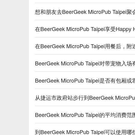
想和朋友去BeerGeek MicroPub Ta
在BeerGeek MicroPub Taipei享受Ha
在BeerGeek MicroPub Taipe
BeerGeek MicroPub Taipei对带
BeerGeek MicroPub Taipei是否
从捷运市政府站步行到BeerGeek MicroPu
BeerGeek MicroPub Taipei的平均消
到BeerGeek MicroPub Taipei可以