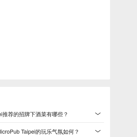
甘

口感柔滑

】柑橘香氣，清爽順口

】草本香氣，微苦清新

erial IPA】酒花濃烈，餘味悠長

香醇厚，回味無窮

Taipei推荐的招牌下酒菜有哪些？
roPub Taipei的玩乐气氛如何？