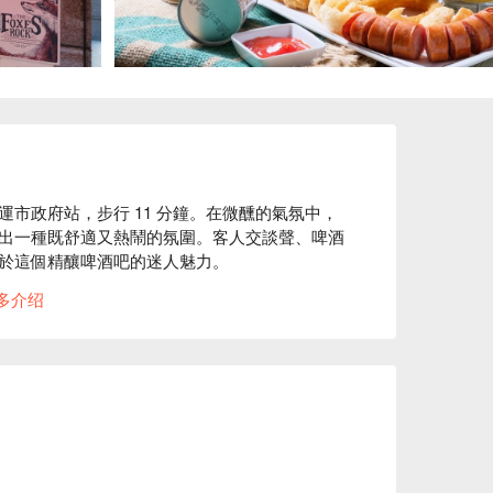
市政府站，步行 11 分鐘。在微醺的氣氛中，
出一種既舒適又熱鬧的氛圍。客人交談聲、啤酒
於這個精釀啤酒吧的迷人魅力。

多介绍
y Little Bo Pils 和 Sierra Nevada Hazy 
會的樂趣。這些精選的啤酒伴隨著愉悅的環境，讓每一次