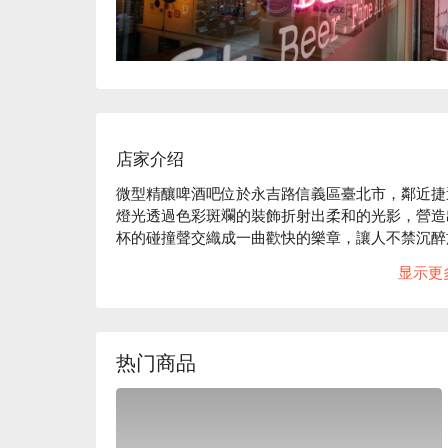
店家介绍
微型精釀啤酒吧位於永吉路信義區臺北市，鄰近捷運
燈光透過色彩斑斕的裝飾折射出柔和的光影，營造
杯的碰撞聲交織成一曲歡快的樂章，讓人不禁沉醉
显示更
在這樣的氛圍中，Taiwan Beer 18 Days Lager、Smog Cit
Little Thing 成為完美的催化劑，提升了聚
訪問都充滿驚喜與滿足。

热门商品
🤩 玩樂情報

人均消費：均消 TWD 500

適合情境：朋友聚餐、酒吧、日常餐廳、熱鬧

貼心服務：寵物友善、有無線網路
