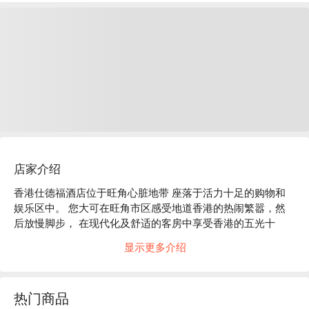
店家介绍
香港仕德福酒店位于旺角心脏地带 座落于活力十足的购物和
娱乐区中。 您大可在旺角市区感受地道香港的热闹繁嚣，然
后放慢脚步， 在现代化及舒适的客房中享受香港的五光十
色。酒店邻近弥敦道是国际着名的观光和娱乐区，充满本地文
显示更多介绍
化及观光热点例如 " 女人街 "、 " 波鞋街 "。庙街夜市等热点也
近在咫尺。
热门商品