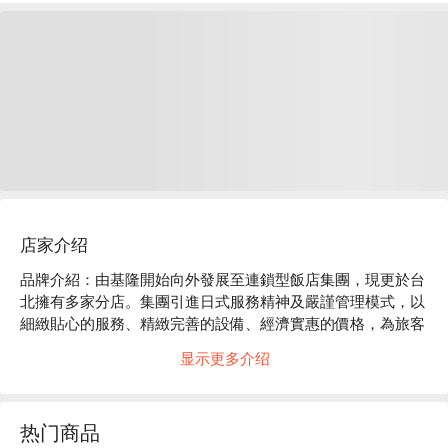
店家介绍
品牌介紹：由基隆開始向外發展至連鎖型飯店集團，現更於台
北擁有多家分店。集團引進日式服務精神及嚴謹管理模式，以
細緻貼心的服務、精緻完善的設備、經濟實惠的價格，為旅客
提供更專業、更貼心、更有溫度的住宿環境。

显示更多介绍
絕佳位置：位於擁有林蔭大道的中山北路，距離捷運民權西路
站及中山國小站只需步行 5 分鐘，往台北車站也僅三站距離，
搭乘大眾運輸工具前往各觀光景點皆方便容易。

热门商品
主題風格：台北二店全館以簡約內斂的個性設計，讓您在沉穩