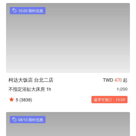
成熟的空間氣氛中感受台北都會魅力。

台北二店

10:00 限时优惠
柯達大飯店股份有限公司中山分公司，旅館登記字號：137-
1，統編：70491824。

柯達大飯店台北二店優惠、柯達大飯店台北二店住宿方案、柯
達大飯店台北二店休息方案立刻查看⬇︎
柯达大饭店 台北二店
TWD
470
起
不指定浴缸大床房 1h
1,290
5
(3838)
最早可预订：10:00
08/10 限时优惠