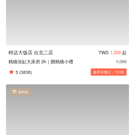
柯达大饭店 台北二店
TWD
1,200
起
精緻浴缸大床房 2h｜贈精緻小禮
1,390
5
(3838)
最早可预订：10:00
加码礼