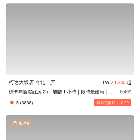
柯达大饭店 台北二店
TWD
1,280
起
標準無窗浴缸房 2h｜加贈 1 小時｜限時最優惠｜贈精緻小禮
8,400
5
(3838)
最早可预订：10:00
加码礼