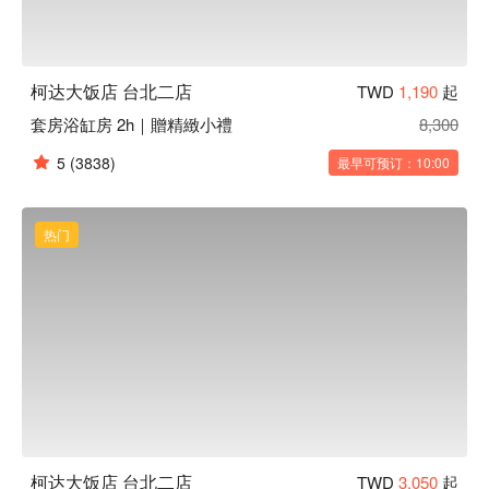
柯达大饭店 台北二店
TWD
1,190
起
套房浴缸房 2h｜贈精緻小禮
8,300
5
(3838)
最早可预订：10:00
热门
柯达大饭店 台北二店
TWD
3,050
起