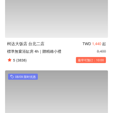
柯达大饭店 台北二店
TWD
1,440
起
標準無窗浴缸房 4h｜贈精緻小禮
8,400
5
(3838)
最早可预订：10:00
08/09 限时优惠