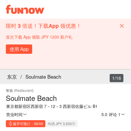
限时 3 倍送！下载App 领优惠！
首次下载 App 领取 JPY 1200 新户礼
使用 App
东京
/
Soulmate Beach
1/16
餐廳 (Restaurant)
Soulmate Beach
東京都新宿区西新宿 7－12－3 西新宿佐藤ビル B1
营业时间
5.0
·
评论 1
最早可预订：08/09
均消 JPY 3,500