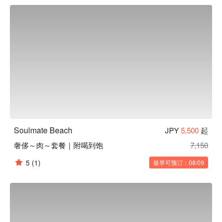
足！ 

【质感装潢】店内墙面以蓝色海洋及沙滩壁画做装饰。地板采
透明设计，透过玻璃向下看还能看到细砂及贝壳；在海浪声 
BGM 的空间中让人仿佛真的在海滩 BBQ 一般惬意，是名符
其实的城市绿洲呢！
Soulmate Beach
JPY
5,500
起
奢侈～肉～套餐｜附喝到饱
7,150
5
(1)
最早可预订：08/09