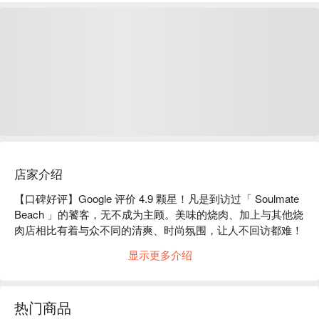
店家介绍
【口碑好评】Google 评价 4.9 颗星！凡是到访过「 Soulmate 
Beach 」的饕客，无不成为主顾。美味的烧肉、加上与其他烧
肉店相比有着与众不同的清爽、时尚氛围，让人不回访都难！ 

【招牌菜色】 

显示更多介绍
超澎湃 BBQ 套餐：包山包海超过瘾，您要的山珍海味通通
有！除了多种部位牛肉现切、厚切牛舌、岩手县品牌猪「岩中
豚」，还有当季新鲜蔬菜、严选尚青海产及特色一品料理；同
热门商品
时包含 50 种以上酒水饮料喝到饱。让您喝酒吃肉，一次满