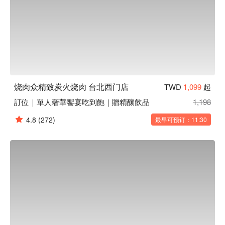
烧肉众精致炭火烧肉 台北西门店
TWD
1,099
起
訂位｜單人奢華饗宴吃到飽｜贈精釀飲品
1,198
4.8
(272)
最早可预订：11:30