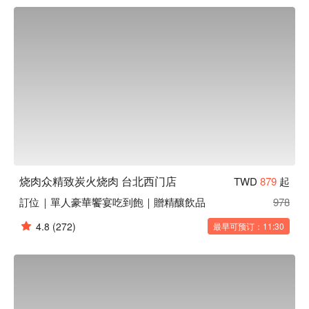
即可抵达，选用日本原装进口的无烟烧烤设备，用餐环境舒适
宽敞。

烧肉众精致炭火烧肉订位、烧肉众精致炭火烧肉优惠信息立刻
查看⬇︎
烧肉众精致炭火烧肉 台北西门店
TWD
879
起
訂位｜單人豪華饗宴吃到飽｜贈精釀飲品
978
4.8
(272)
最早可预订：11:30