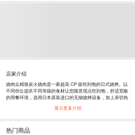
店家介绍
烧肉众精致炭火烧肉是一家超高 CP 值吃到饱的日式烧烤。以
不同价位提供不同等级的食材让您随意现点吃到饱，舒适宽敞
的用餐环境，选用日本原装进口的无烟烧烤设备，加上亲切热
情的桌边服务邀让您饱享一顿美味烧烤大餐。 

显示更多介绍
烧肉众精致炭火烧肉菜单必点：香葱牛舌 / 安格斯无骨牛小排 
/ 椒盐泰国虾。

烧肉众精致炭火烧肉评价：Google 4.9 星超高好评

热门商品
烧肉众精致炭火烧肉推荐：位置近捷运西门站，步行约 5 分钟