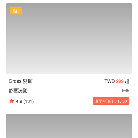
Cross 髮廊 預約、價格立刻查看⬇︎
热门
Cross 髮廊
TWD
299
起
舒壓洗髮
300
4.9
(131)
最早可预订：15:30