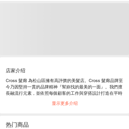
店家介绍
Cross 髮廊 為松山區擁有高評價的美髮店。Cross 髮廊品牌至
今乃因堅持一貫的品牌精神『幫妳找的最美的一面』。我們擅
長融流行元素，並依照每個顧客的工作與穿搭設計打造在平時
自己也能輕鬆整理的髮型，也將最真誠待友待客的心與不斷精
显示更多介绍
進創新技術，創造舒適、放鬆的環境，給予顧客一個歸屬感、
安全感的專業沙龍，客製化專屬你的髮型風格 ，造就個人不
凡的價值。

热门商品
Cross 髮廊：Google 5 星、FunNow 5 星好評
