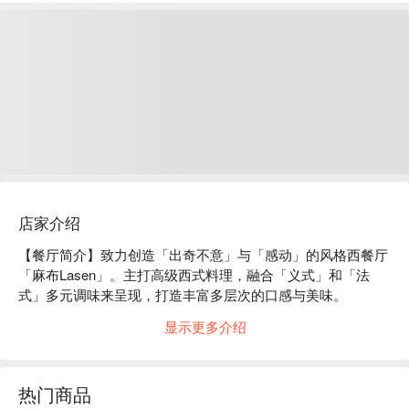
店家介绍
【餐厅简介】致力创造「出奇不意」与「感动」的风格西餐厅
「麻布Lasen」。主打高级西式料理，融合「义式」和「法
式」多元调味来呈现，打造丰富多层次的口感与美味。

【明星主厨】「义式料理主厨」根岸先生曾在《米其林指南》
显示更多介绍
连续推荐 11 年的义式餐厅「RISTORANTE HONDA」餐厅拜
师学艺；而「法式料理主厨」伊藤先生，也曾远赴法国修习料
理。本店「义法双拼」主厨定让您惊艳不已。

热门商品
【特殊席位】设有西班牙风的小包厢以及峇里岛渡假风的大包