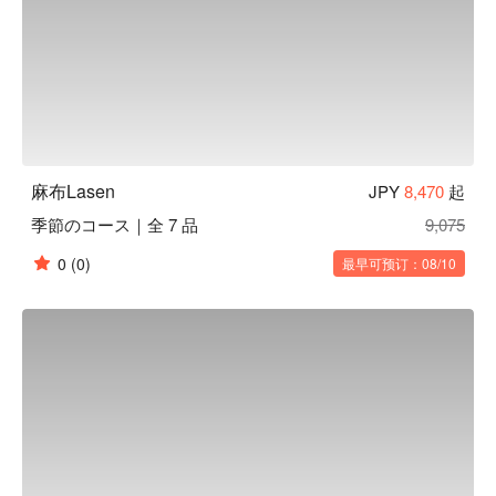
麻布Lasen
JPY
8,470
起
季節のコース｜全 7 品
9,075
0
(0)
最早可预订：08/10