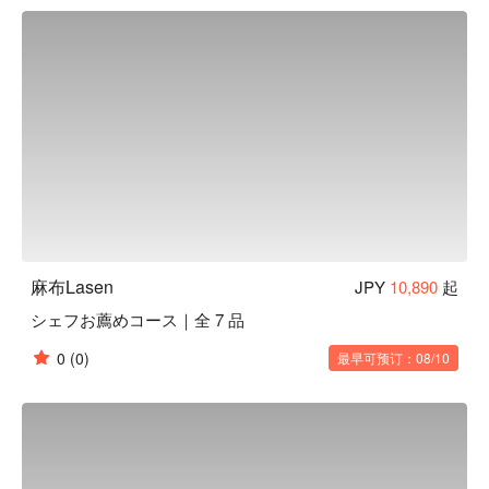
厢。偷偷告诉您，这里还有 VIP 露台包厢，想求婚，预订这里
准没错！
麻布Lasen
JPY
10,890
起
シェフお薦めコース｜全 7 品
0
(0)
最早可预订：08/10