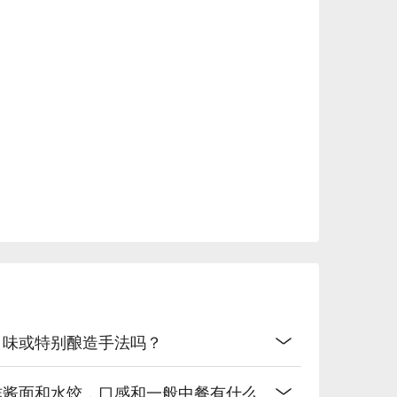
金黄酥脆的终极分享盛宴，是派对聚餐的必点项目。

) | 一道经典又咸香入味的家常面食，完美抚慰你的胃和心。

er Pork Dumplings) | 鲜嫩多汁的猪肉水饺，浸泡在
必点拼盘，和任何啤酒都是天作之合。

味十足的干拌面，配上美味的干贝，口感丰富。

点！主打创意在地风味，比如用金桔、百香果酿造的特色啤酒。

色口味或特别酿造手法吗？
IPA），选择超多。

le | 风味浓郁复杂的限定款，只要有货就绝对不能错过。

是炸酱面和水饺，口感和一般中餐有什么