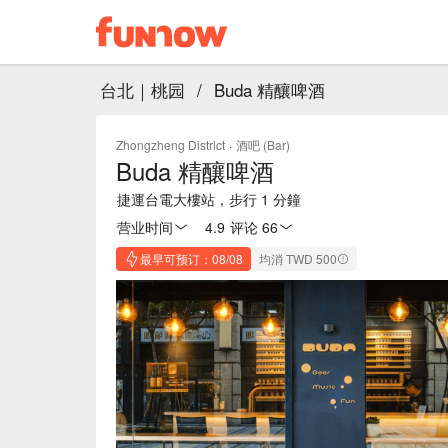
台北｜桃园
/
Buda 精釀啤酒
Zhongzheng District
·
酒吧 (Bar)
Buda 精釀啤酒
捷運台電大樓站，步行 1 分鐘
营业时间
4.9
·
评论 66
最早可预订：08/08
均消 TWD 500