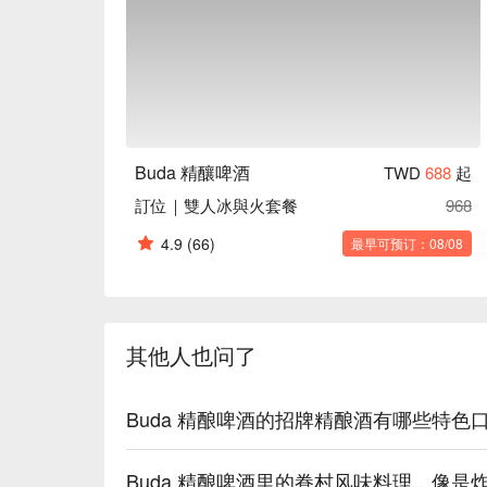
⭐ Google 评分：4.8 / 395 则评论

💁🏻 实用信息

人均消费：$400-600 / 人

适合场景：朋友聚餐, 一人独享, 私人派对

友情提示：店内设有包厢，适合举办聚会。

Buda 精釀啤酒
TWD
688
起
🍽️ 口碑必吃

訂位｜雙人冰與火套餐
968
狂爆炸物拼盘 (Crazy Bomb Platter) | 
眷村炸酱面 (Juan Cun Zha Jiang Mian
4.9
(66)
最早可预订：08/08
水煮椒麻猪肉水饺 (Boiled Spicy Sichuan Pepp
令人欲罢不能的麻辣川味酱汁中。

炸物拼盘 (Fried Platter) | 另一款餐桌上的
干贝干拌面 (Scallop Dry Noodles) | 鲜
其他人也问了
🥤 招牌饮品

Jim & Daddy's Craft Beer | 全场焦
Buda 精酿啤酒的招牌精酿酒有哪些特
IPAs | 为所有啤酒花脑袋们准备的印度淡色艾尔（
Bourbon Barrel-Aged Imperial Red A
Buda 精酿啤酒里的眷村风味料理，像