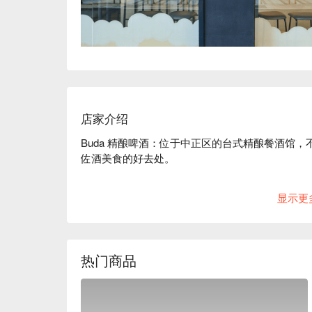
店家介绍
Buda 精酿啤酒：位于中正区的台式精酿餐酒馆
佐酒美食的好去处。

一踏进 Buda 精酿啤酒，你马上就能 get 到
显示更
在中正区中心的摩登、有活力又接地气的小馆。伴
友们小聚闲聊的完美选择。

在地人都爱这里的理由很简单：Buda 是一家将
热门商品
餐酒馆。想象一下，一口咸香的饺子或炸酱面，再
应 Jim & Daddy's 的精酿，他们家最擅长
机会的话，千万别错过像“波本桶陈帝国红艾尔”这样