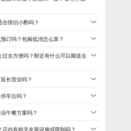
网络热门口碑。（贴心提醒：若包含酒精饮品，请理性饮
氛适合情侣小酌吗？
可以预订吗？包厢低消怎么算？
站走过去方便吗？附近有什么可以顺道去
有延长营业吗？
边停车位吗？
商业午餐方案吗？
吗？店内有相关友善设施或限制吗？