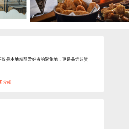
，不仅是本地精酿爱好者的聚集地，更是品尝超赞
它的魅力。这里完全不是那种拘谨的酒吧，而是一个开
多介绍
随着超棒的音乐，整个氛围轻松又舒服，是和朋
超赞的台式美食与顶级的在地精酿啤酒完美结合的
配上一大口啤酒，简直绝了！这里的酒头主要供
使用柚子、百香果等台湾在地水果酿酒，风味超特别。有
的限定款！
