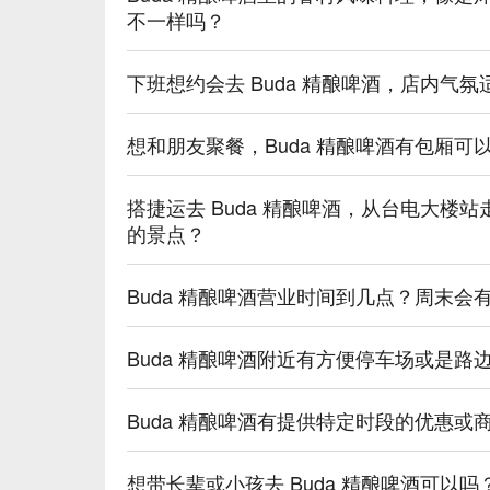
💡 FunNow 懂吃笔记：本推荐由 AI 汇整
不一样吗？
酒｜过量饮酒，有害健康）
下班想约会去 Buda 精酿啤酒，店内气
想和朋友聚餐，Buda 精酿啤酒有包厢
搭捷运去 Buda 精酿啤酒，从台电大楼
的景点？
Buda 精酿啤酒营业时间到几点？周末会
Buda 精酿啤酒附近有方便停车场或是路
Buda 精酿啤酒有提供特定时段的优惠或
想带长辈或小孩去 Buda 精酿啤酒可以