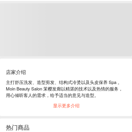
店家介绍
主打舒压洗发、造型剪发、结构式冷烫以及头皮保养 Spa 。

Moin Beauty Salon 茉樱发廊以精湛的技术以及热情的服务，
用心倾听客人的需求，给予适当的意见与造型。

口碑好评：专业设计师为您精心打造最适合您的发型，个人化
显示更多介绍
的服务体验让您获得宾至如归的精致体验。

专业技术：Moin的设计师团队皆有多年理发经验，特别能够针
对您的发质、肤质或是季节满足您对发型的各种需求。

热门商品
质感装潢：舒适的环境，让人可以轻松享受，推荐给追求焕然