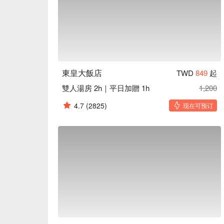
東皇大飯店
TWD
849
起
雙人湯房 2h｜平日加贈 1h
1,200
4.7
(2825)
现在可预订