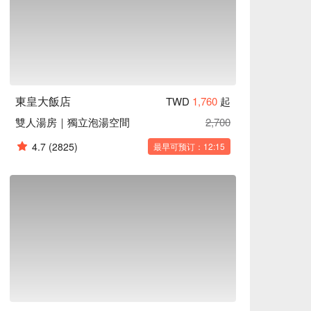
東皇大飯店
TWD
1,760
起
雙人湯房｜獨立泡湯空間
2,700
4.7
(2825)
最早可预订：12:15