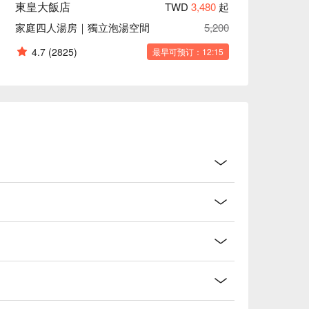
東皇大飯店
TWD
3,480
起
家庭四人湯房｜獨立泡湯空間
5,200
4.7
(2825)
最早可预订：12:15