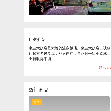
店家介绍
東皇大飯店是素雅的溫泉飯店。東皇大飯店以號稱
住起來冬暖夏涼，舒適自在，還正對一個小森林，
重新取得平衡。

東皇大飯店評價：平台 用戶 4.6 星好評推薦

显示更
東皇大飯店推薦：距捷運新北投站步行 10 分鐘
氛圍的台北市立圖書館北投分館。館內擁有柔軟大
要的是每間都配有白磺泉，讓您在房裡就能好好泡個
東皇大飯店優惠、東皇大飯店住宿方案、東皇大飯
热门商品
热门