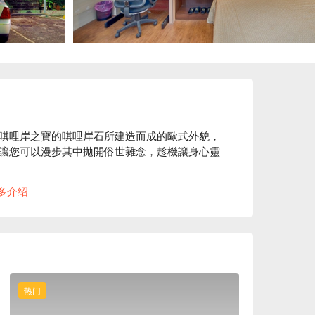
唭哩岸之寶的唭哩岸石所建造而成的歐式外貌，
讓您可以漫步其中拋開俗世雜念，趁機讓身心靈
多介绍
，鄰近充滿古早情懷的北投溫泉博物館和充滿日式
床的歐式風格還有日式風味的塌塌米風格，最重
澡。

店休息方案立刻查看⬇︎
热门