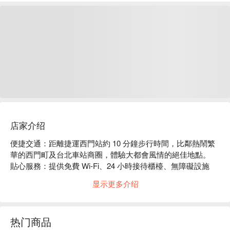
店家介绍
便捷交通：距離捷運西門站約 10 分鐘步行時間，比鄰熱鬧繁
華的西門町及台北車站商圈，體驗大都會風情的絕佳地點。

貼心服務：提供免費 Wi-Fi、24 小時接待櫃檯、無障礙設施
等。

显示更多介绍
主題風格：雅緻溫馨的房型，簡約時尚的設計，鬧中取靜的一
方天地。拖著疲憊身軀入住時就像遊子返家般親切自在。洗淨
身心，躺在柔軟的大床上，為明日的自己預作更幸福的準備。
热门商品