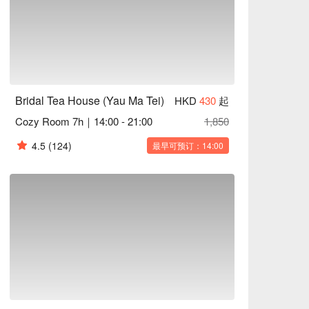
Bridal Tea House (Yau Ma Tei)
HKD
430
起
Cozy Room 7h｜14:00 - 21:00
1,850
4.5
(124)
最早可预订：14:00