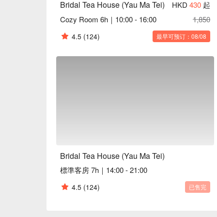
Bridal Tea House (Yau Ma Tei)
HKD
430
起
Cozy Room 6h｜10:00 - 16:00
1,850
4.5
(124)
最早可预订：08/08
Bridal Tea House (Yau Ma Tei)
標準客房 7h｜14:00 - 21:00
4.5
(124)
已售完