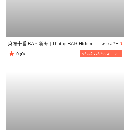
麻布十番 BAR 新海｜Dining BAR Hidden Lounge｜東京餐酒館
จาก JPY
0
0
(0)
พรีออร์เดอร์เร็วสุด: 20:30