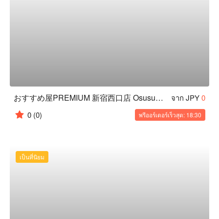
おすすめ屋PREMIUM 新宿西口店 Osusumeya PREMIUM｜吃到飽居酒屋
จาก JPY
0
0
(0)
พรีออร์เดอร์เร็วสุด: 18:30
เป็นที่นิยม