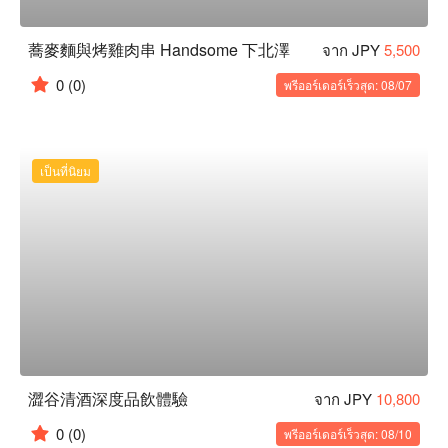
蕎麥麵與烤雞肉串 Handsome 下北澤
จาก JPY
5,500
0
(0)
พรีออร์เดอร์เร็วสุด: 08/07
เป็นที่นิยม
澀谷清酒深度品飲體驗
จาก JPY
10,800
0
(0)
พรีออร์เดอร์เร็วสุด: 08/10