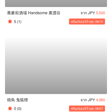
蕎麥前酒場 Handsome 裏澀谷
จาก JPY
5,500
5
(1)
พรีออร์เดอร์เร็วสุด: 08/10
燒鳥 鬼狐狸
จาก JPY
4,980
0
(0)
พรีออร์เดอร์เร็วสุด: 08/07