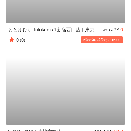
ととけむり Totokemuri 新宿西口店｜東京澀谷居酒屋
จาก JPY
0
0
(0)
พรีออร์เดอร์เร็วสุด: 16:00