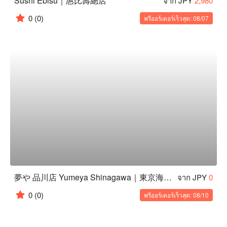
Sushi Ebisu｜惠比壽總店
จาก JPY
2,980
0
(0)
พรีออร์เดอร์เร็วสุด: 08/07
夢や 品川店 Yumeya Shinagawa｜東京海鮮居酒屋
จาก JPY
0
0
(0)
พรีออร์เดอร์เร็วสุด: 08/10