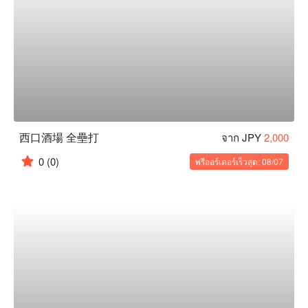
西口酒場 全壘打
จาก JPY
2,000
0
(0)
พรีออร์เดอร์เร็วสุด: 08/07