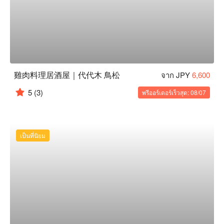
雞肉料理居酒屋｜代代木 鳥松
จาก JPY
6,600
5
(3)
พรีออร์เดอร์เร็วสุด: 08/07
เป็นที่นิยม