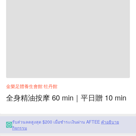
金樂足體養生會館 牡丹館
全身精油按摩 60 min｜平日贈 10 min
รับส่วนลดสูงสุด $200 เมื่อชำระเงินผ่าน AFTEE
คำอธิบาย
กิจกรรม