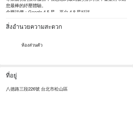
您最棒的紓壓體驗。

金樂評價：Google 4.5 星、平台 4.8 星好評

金樂的師傅都經過專業按摩技能訓練，經驗豐富、很敬業，針
對每位客人的身體狀況，以最合適的手法替客人紓解疲勞，身
สิ่งอำนวยความสะดวก
心靈都放鬆。

金樂於 2013 榮獲經濟部 GSP 國家認證 、2011 獲選為台北市
「 lifestyle store 風格好店 」 、2010 榮獲台北好禮名店。

ห้องส่วนตัว
金樂足體養生會館牡丹館預約、金樂足體養生會館牡丹館價
格、金樂足體養生會館牡丹館優惠立刻查看⬇︎
ที่อยู่
八德路三段226號 台北市松山區