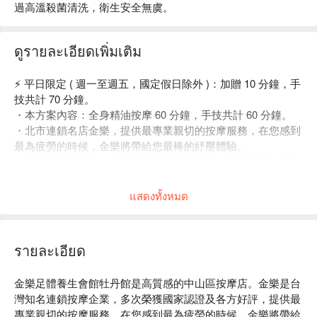
過高溫殺菌清洗，衛生安全無虞。
ดูรายละเอียดเพิ่มเติม
⚡️ 平日限定 ( 週一至週五，國定假日除外 )：加贈 10 分鐘，手
技共計 70 分鐘。
・本方案內容：全身精油按摩 60 分鐘，手技共計 60 分鐘。
・北市連鎖名店金樂，提供最專業親切的按摩服務，在您感到
最為疲勞的時候，金樂將帶給您最棒的紓壓體驗。
・特設洗滌服務區，每樣您使用的毛巾用品、衛浴用品、皆經
過高溫殺菌清洗，衛生安全無虞。
แสดงทั้งหมด
รายละเอียด
金樂足體養生會館牡丹館是高質感的中山區按摩店。金樂是台
灣知名連鎖按摩企業，多次榮獲國家認證及各方好評，提供最
專業親切的按摩服務，在您感到最為疲勞的時候，金樂將帶給