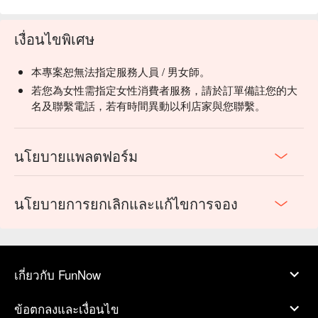
เงื่อนไขพิเศษ
本專案恕無法指定服務人員 / 男女師。
若您為女性需指定女性消費者服務，請於訂單備註您的大
名及聯繫電話，若有時間異動以利店家與您聯繫。
นโยบายแพลตฟอร์ม
นโยบายการยกเลิกและแก้ไขการจอง
เกี่ยวกับ FunNow
ข้อตกลงและเงื่อนไข