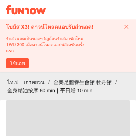
โบนัส X3! ดาวน์โหลดแอปรับส่วนลด!
รับส่วนลดเป็นของขวัญต้อนรับสมาชิกใหม่
TWD 300 เมื่อดาวน์โหลดแอปพลิเคชันครั้ง
แรก
ใช้แอพ
ไทเป｜เถาหยวน
/
金樂足體養生會館 牡丹館
/
全身精油按摩 60 min｜平日贈 10 min