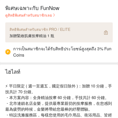
พิเศษเฉพาะกับ FunNow
ดูสิทธิพิเศษสำหรับสมาชิกเลย
สิทธิพิเศษสำหรับสมาชิก PRO / ELITE
加贈緊緻肌膚按摩精油 1 瓶
การเป็นสมาชิกจะได้รับสิทธิประโยชน์สูงสุดถึง 3% Fun
Coins
ไฮไลท์
⚡️ 平日限定 ( 週一至週五，國定假日除外 )：加贈 10 分鐘，手
技共計 70 分鐘。
・本方案內容：全身精油按摩 60 分鐘，手技共計 60 分鐘。
・北市連鎖名店金樂，提供最專業親切的按摩服務，在您感到
最為疲勞的時候，金樂將帶給您最棒的紓壓體驗。
・特設洗滌服務區，每樣您使用的毛巾用品、衛浴用品、皆經