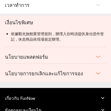
เวลาทำการ
เงื่อนไขพิเศษ
依據觀光旅館業管理規則，辦理入住時須提供身分證件登
記，休息商品依現場規定辦理。
นโยบายแพลตฟอร์ม
นโยบายการยกเลิกและแก้ไขการจอง
เกี่ยวกับ FunNow
ข้อตกลงและเงื่อนไข