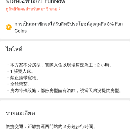
พิเศษเฉพาะกับ FunNow
ดูสิทธิพิเศษสำหรับสมาชิกเลย
การเป็นสมาชิกจะได้รับสิทธิประโยชน์สูงสุดถึง 3% Fun
Coins
ไฮไลท์
・本方案不分房型，實際入住以現場房況為主；2 小時。
・1 張雙人床。
・禁止攜帶寵物。
・全館禁菸。
・房內特殊設施：部份房型備有浴缸，視當天房況提供房型。
รายละเอียด
便捷交通：距離捷運西門站約 2 分鐘步行時間。
