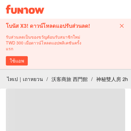
โบนัส X3! ดาวน์โหลดแอปรับส่วนลด!
รับส่วนลดเป็นของขวัญต้อนรับสมาชิกใหม่
TWD 300 เมื่อดาวน์โหลดแอปพลิเคชันครั้ง
แรก
ใช้แอพ
ไทเป｜เถาหยวน
/
沃客商旅 西門館
/
神秘雙人房 2h