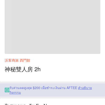
沃客商旅 西門館
神秘雙人房 2h
รับส่วนลดสูงสุด $200 เมื่อชำระเงินผ่าน AFTEE
คำอธิบาย
กิจกรรม