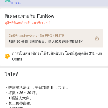
กิจกรรม
พิเศษเฉพาะกับ FunNow
ดูสิทธิพิเศษสำหรับสมาชิกเลย
สิทธิพิเศษสำหรับสมาชิก PRO / ELITE
加贈 30 分鐘（國定假日、情人節及連續假期除外）
การเป็นสมาชิกจะได้รับสิทธิประโยชน์สูงสุดถึง 3% Fun
Coins
ไฮไลท์
・輕旅漫活房 2h，平日加贈 1h，共 3h。
・坪數：36 ~ 39 坪。
・1 張雙人大床。
・禁止攜帶寵物。