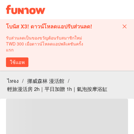
โบนัส X3! ดาวน์โหลดแอปรับส่วนลด!
รับส่วนลดเป็นของขวัญต้อนรับสมาชิกใหม่
TWD 300 เมื่อดาวน์โหลดแอปพลิเคชันครั้ง
แรก
ใช้แอพ
ไทจง
/
挪威森林 漫活館
/
輕旅漫活房 2h｜平日加贈 1h｜氣泡按摩浴缸