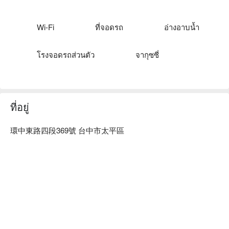
挪威森林 台中漫活館優惠、挪威森林 台中漫活館住宿方案、
挪威森林 台中漫活館休息方案立刻查看⬇︎

臺中市旅館業營業執照第 411 號
Wi-Fi
ที่จอดรถ
อ่างอาบน้ำ
โรงจอดรถส่วนตัว
จากุซซี่
ที่อยู่
環中東路四段369號 台中市太平區