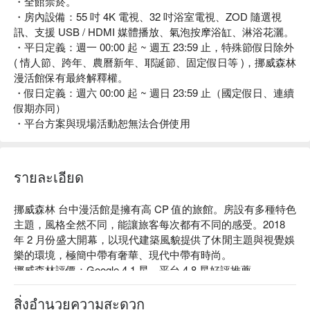
・全館禁菸。
・房內設備：55 吋 4K 電視、32 吋浴室電視、ZOD 隨選視
訊、支援 USB / HDMI 媒體播放、氣泡按摩浴缸、淋浴花灑。
・平日定義：週一 00:00 起 ~ 週五 23:59 止，特殊節假日除外
( 情人節、跨年、農曆新年、耶誕節、固定假日等 )，挪威森林
漫活館保有最終解釋權。
・假日定義：週六 00:00 起 ~ 週日 23:59 止（國定假日、連續
假期亦同）
・平台方案與現場活動恕無法合併使用
รายละเอียด
挪威森林 台中漫活館是擁有高 CP 值的旅館。房設有多種特色
主題，風格全然不同，能讓旅客每次都有不同的感受。2018 
年 2 月份盛大開幕，以現代建築風貌提供了休閒主題與視覺娛
樂的環境，極簡中帶有奢華、現代中帶有時尚。

挪威森林評價：Google 4.1 星、平台 4.8 星好評推薦

挪威森林推薦：近 74 快速道路交流道，車程約 3 分鐘即可抵
達，比鄰大坑風景區及洲際棒球場。

สิ่งอำนวยความสะดวก