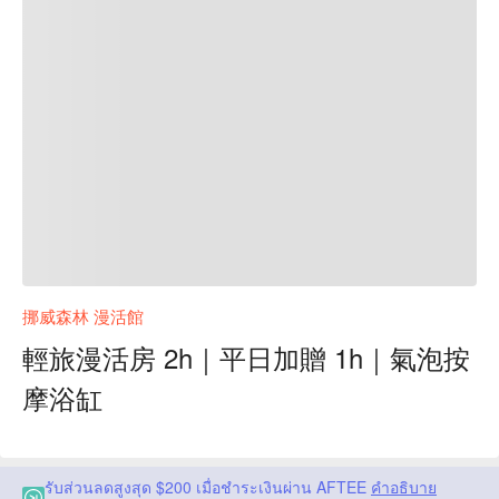
挪威森林 漫活館
輕旅漫活房 2h｜平日加贈 1h｜氣泡按
摩浴缸
รับส่วนลดสูงสุด $200 เมื่อชำระเงินผ่าน AFTEE
คำอธิบาย