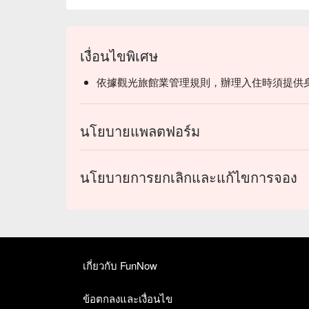
เงื่อนไขพิเศษ
依據觀光旅館業管理規則，辦理入住時須提供
นโยบายแพลตฟอร์ม
นโยบายการยกเลิกและแก้ไขการจอง
เกี่ยวกับ FunNow
ข้อตกลงและเงื่อนไข