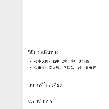
วิธีการเดินทาง
公車大慶活動中心站，步行 3 分鐘
公車文心南復興北路口站，步行 5 分鐘
สถานที่ใกล้เคียง
เวลาทำการ