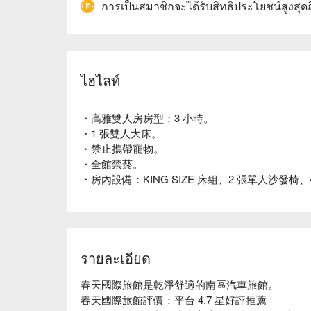
การเป็นสมาชิกจะได้รับสิทธิประโยชน์สูงสุด
ไฮไลท์
・高雅雙人房房型；3 小時。
・1 張雙人大床。
・禁止攜帶寵物。
・全館禁菸。
・房內設備：KING SIZE 床組、2 張單人沙發
รายละเอียด
春天國際旅館是乾淨舒適的南區汽車旅館。

春天國際旅館評價：平台 4.7 星好評推薦
