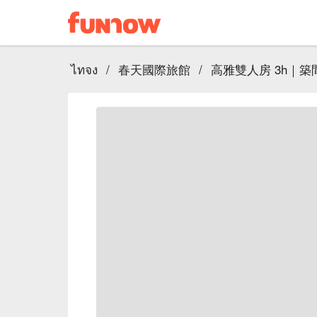
ไทจง
/
春天國際旅館
/
高雅雙人房 3h｜