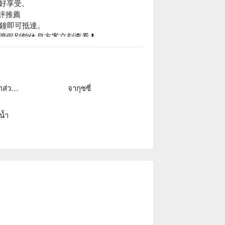
好享受。

評推薦

鐘即可抵達。

渡假別館休息方案立刻查看⬇︎
โรงจอดรถส่วนตัว
จากุซซี่
น้ำ