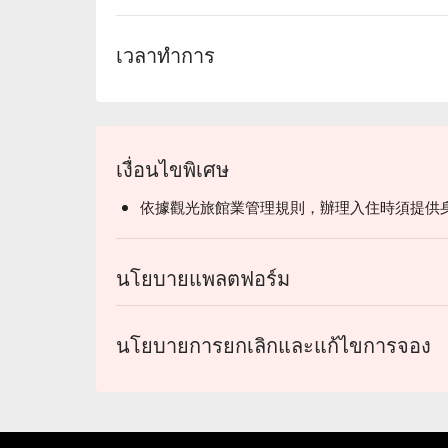
เวลาทำการ
เงื่อนไขพิเศษ
依據觀光旅館業管理規則，辦理入住時須提供
นโยบายแพลตฟอร์ม
นโยบายการยกเลิกและแก้ไขการจอง