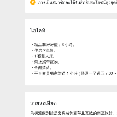
การเป็นสมาชิกจะได้รับสิทธิประโยชน์สูงสุด
ไฮไลท์
・精品套房房型；3 小時。
・住房含車位。
・1 張雙人床。
・禁止攜帶寵物。
・全館禁菸。
・平台會員獨家贈送 1 小時 ( 限週一至週五 7:00 ~
รายละเอียด
為楓渡假別館是套房裝飾豪華且寬敞的南區旅館。