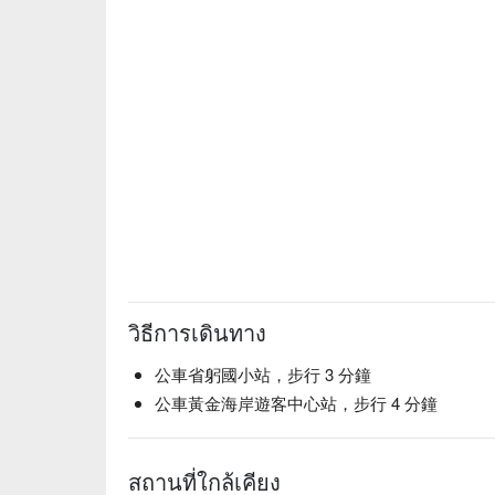
วิธีการเดินทาง
公車省躬國小站，步行 3 分鐘
公車黃金海岸遊客中心站，步行 4 分鐘
สถานที่ใกล้เคียง