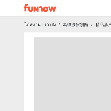
ไถหนาน｜เกาสง
/
為楓渡假別館
/
精品套房