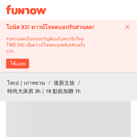
โบนัส X3! ดาวน์โหลดแอปรับส่วนลด!
รับส่วนลดเป็นของขวัญต้อนรับสมาชิกใหม่
TWD 300 เมื่อดาวน์โหลดแอปพลิเคชันครั้ง
แรก
ใช้แอพ
ไทเป｜เถาหยวน
/
復新文旅
/
時尚大床房 3h｜18 點前加贈 1h