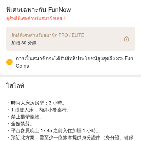
พิเศษเฉพาะกับ FunNow
ดูสิทธิพิเศษสำหรับสมาชิกเลย
สิทธิพิเศษสำหรับสมาชิก PRO / ELITE
加贈 30 分鐘
การเป็นสมาชิกจะได้รับสิทธิประโยชน์สูงสุดถึง 3% Fun
Coins
ไฮไลท์
・時尚大床房房型；3 小時。
・1 張雙人床，內供小餐桌椅。
・禁止攜帶寵物。
・全館禁菸。
・平台會員晚上 17:45 之前入住加贈 1 小時。
・預訂此方案，需至少一位旅客提供身分證件（身分證、健保