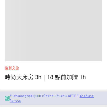
復新文旅
時尚大床房 3h｜18 點前加贈 1h
รับส่วนลดสูงสุด $200 เมื่อชำระเงินผ่าน AFTEE
คำอธิบาย
กิจกรรม