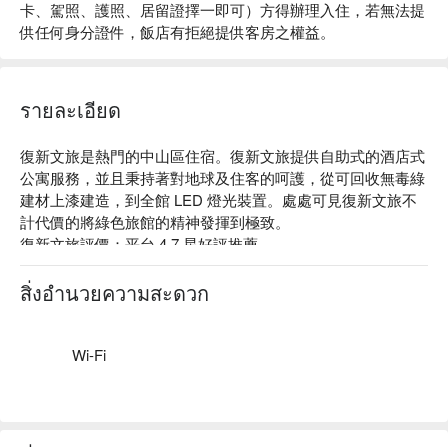
卡、駕照、護照、居留證擇一即可）方得辦理入住，若無法提
供任何身分證件，飯店有拒絕提供客房之權益。
รายละเอียด
復新文旅是熱門的中山區住宿。復新文旅提供自助式的酒店式
公寓服務，並且秉持著對地球及住客的呵護，從可回收無毒綠
建材上漆建造，到全館 LED 燈光裝置。處處可見復新文旅不
計代價的將綠色旅館的精神發揮到極致。

復新文旅評價：平台 4.7 星好評推薦

復新文旅推薦：距離捷運中山國中站約 3 分鐘步行時間，鄰近
松山機場。旅店提供優良品牌的硬體設備和寢具用品以及免費
สิ่งอำนวยความสะดวก
Wi-Fi、洗衣設備、行李寄存等。

復新文旅優惠、復新文旅住宿方案、復新文旅休息方案立刻查
看⬇︎
Wi-Fi