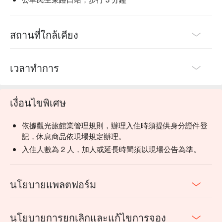
สถานที่ใกล้เคียง
เวลาทำการ
เงื่อนไขพิเศษ
依據觀光旅館業管理規則，辦理入住時須提供身分證件登
記，休息商品依現場規定辦理。
入住人數為 2 人，加人或延長時間須以現場公告為準。
นโยบายแพลตฟอร์ม
นโยบายการยกเลิกและแก้ไขการจอง