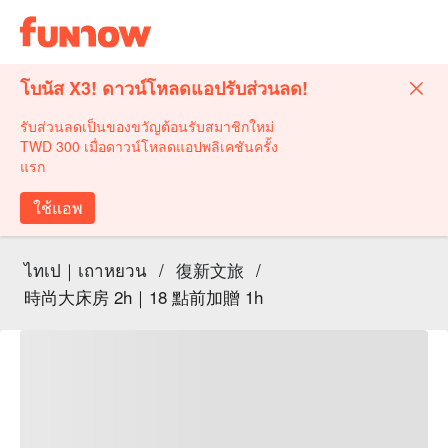
โบนัส X3! ดาวน์โหลดแอปรับส่วนลด!
รับส่วนลดเป็นของขวัญต้อนรับสมาชิกใหม่
TWD 300 เมื่อดาวน์โหลดแอปพลิเคชันครั้ง
แรก
ใช้แอพ
ไทเป｜เถาหยวน
/
復新文旅
/
時尚大床房 2h｜18 點前加贈 1h