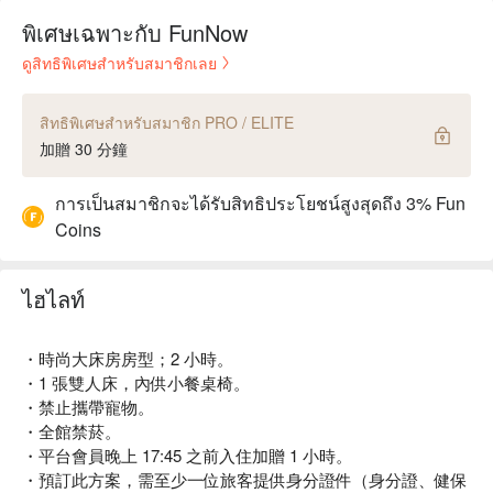
พิเศษเฉพาะกับ FunNow
ดูสิทธิพิเศษสำหรับสมาชิกเลย
สิทธิพิเศษสำหรับสมาชิก PRO / ELITE
加贈 30 分鐘
การเป็นสมาชิกจะได้รับสิทธิประโยชน์สูงสุดถึง 3% Fun
Coins
ไฮไลท์
・時尚大床房房型；2 小時。
・1 張雙人床，內供小餐桌椅。
・禁止攜帶寵物。
・全館禁菸。
・平台會員晚上 17:45 之前入住加贈 1 小時。
・預訂此方案，需至少一位旅客提供身分證件（身分證、健保