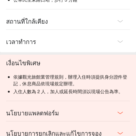
สถานที่ใกล้เคียง
เวลาทำการ
เงื่อนไขพิเศษ
依據觀光旅館業管理規則，辦理入住時須提供身分證件登
記，休息商品依現場規定辦理。
入住人數為 2 人，加人或延長時間須以現場公告為準。
นโยบายแพลตฟอร์ม
นโยบายการยกเลิกและแก้ไขการจอง