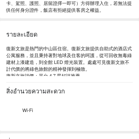
卡、駕照、護照、居留證擇一即可）方得辦理入住，若無法提
供任何身分證件，飯店有拒絕提供客房之權益。
รายละเอียด
復新文旅是熱門的中山區住宿。復新文旅提供自助式的酒店式
公寓服務，並且秉持著對地球及住客的呵護，從可回收無毒綠
建材上漆建造，到全館 LED 燈光裝置。處處可見復新文旅不
計代價的將綠色旅館的精神發揮到極致。

復新文旅評價：平台 4.7 星好評推薦

復新文旅推薦：距離捷運中山國中站約 3 分鐘步行時間，鄰近
松山機場。旅店提供優良品牌的硬體設備和寢具用品以及免費
สิ่งอำนวยความสะดวก
Wi-Fi、洗衣設備、行李寄存等。

復新文旅優惠、復新文旅住宿方案、復新文旅休息方案立刻查
看⬇︎
Wi-Fi