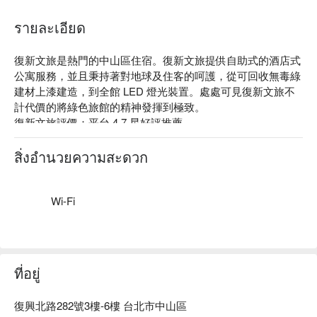
รายละเอียด
復新文旅是熱門的中山區住宿。復新文旅提供自助式的酒店式
公寓服務，並且秉持著對地球及住客的呵護，從可回收無毒綠
建材上漆建造，到全館 LED 燈光裝置。處處可見復新文旅不
計代價的將綠色旅館的精神發揮到極致。

復新文旅評價：平台 4.7 星好評推薦

復新文旅推薦：距離捷運中山國中站約 3 分鐘步行時間，鄰近
松山機場。旅店提供優良品牌的硬體設備和寢具用品以及免費
สิ่งอำนวยความสะดวก
Wi-Fi、洗衣設備、行李寄存等。

復新文旅優惠、復新文旅住宿方案、復新文旅休息方案立刻查
看⬇︎
Wi-Fi
ที่อยู่
復興北路282號3樓-6樓 台北市中山區