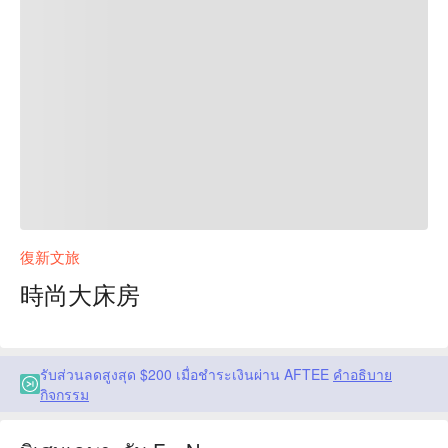
復新文旅
時尚大床房
รับส่วนลดสูงสุด $200 เมื่อชำระเงินผ่าน AFTEE
คำอธิบาย
กิจกรรม