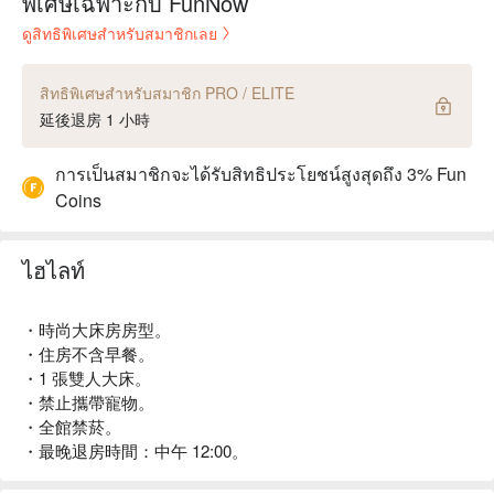
พิเศษเฉพาะกับ FunNow
ดูสิทธิพิเศษสำหรับสมาชิกเลย
สิทธิพิเศษสำหรับสมาชิก PRO / ELITE
延後退房 1 小時
การเป็นสมาชิกจะได้รับสิทธิประโยชน์สูงสุดถึง 3% Fun
Coins
ไฮไลท์
・時尚大床房房型。
・住房不含早餐。
・1 張雙人大床。
・禁止攜帶寵物。
・全館禁菸。
・最晚退房時間：中午 12:00。