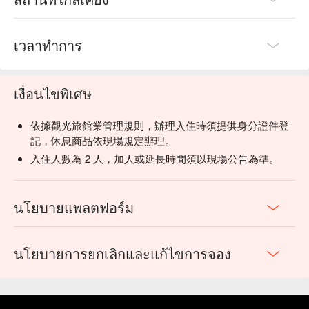
เวลาทำการ
เงื่อนไขพิเศษ
依據觀光旅館業管理規則，辦理入住時須提供身分證件登
記，休息商品依現場規定辦理。
入住人數為 2 人，加人或延長時間須以現場公告為準。
นโยบายแพลตฟอร์ม
นโยบายการยกเลิกและแก้ไขการจอง