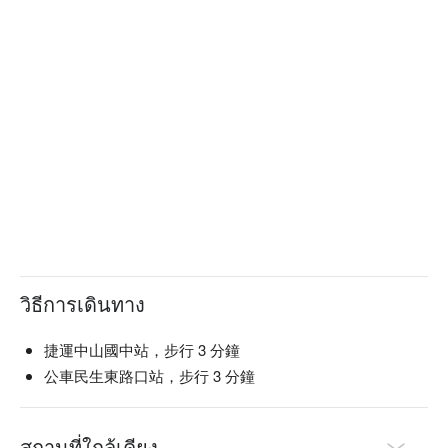
วิธีการเดินทาง
捷運中山國中站，步行 3 分鐘
公車民生東路口站，步行 3 分鐘
สถานที่ใกล้เคียง