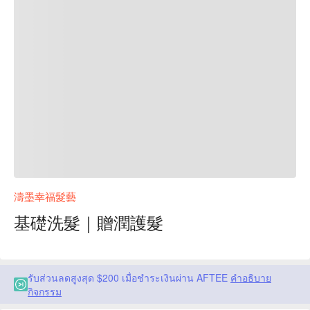
濤墨幸福髮藝
基礎洗髮｜贈潤護髮
รับส่วนลดสูงสุด $200 เมื่อชำระเงินผ่าน AFTEE
คำอธิบาย
กิจกรรม