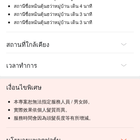
สถานีซื่อหมินตุ้นฮว่าหมู่บ้าน เดิน 4 นาที
สถานีซื่อหมินตุ้นฮว่าหมู่บ้าน เดิน 3 นาที
สถานีซื่อหมินตุ้นฮว่าหมู่บ้าน เดิน 3 นาที
สถานที่ใกล้เคียง
เวลาทำการ
เงื่อนไขพิเศษ
本專案恕無法指定服務人員 / 男女師。
實際效果依個人髮質而異。
服務時間會因為頭髮長度等有所增減。
นโยบายแพลตฟอร์ม