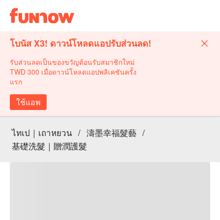
โบนัส X3! ดาวน์โหลดแอปรับส่วนลด!
รับส่วนลดเป็นของขวัญต้อนรับสมาชิกใหม่
TWD 300 เมื่อดาวน์โหลดแอปพลิเคชันครั้ง
แรก
ใช้แอพ
ไทเป｜เถาหยวน
/
濤墨幸福髮藝
/
基礎洗髮｜贈潤護髮