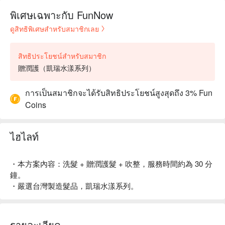
พิเศษเฉพาะกับ FunNow
ดูสิทธิพิเศษสำหรับสมาชิกเลย
สิทธิประโยชน์สำหรับสมาชิก
贈潤護（凱瑞水漾系列）
การเป็นสมาชิกจะได้รับสิทธิประโยชน์สูงสุดถึง 3% Fun
Coins
ไฮไลท์
・本方案內容：洗髮 + 贈潤護髮 + 吹整，服務時間約為 30 分
鐘。
・嚴選台灣製造髮品，凱瑞水漾系列。
รายละเอียด