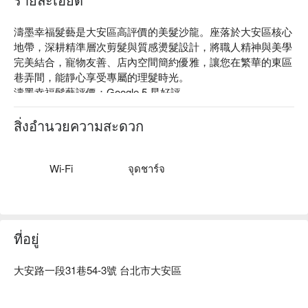
濤墨幸福髮藝是大安區高評價的美髮沙龍。座落於大安區核心
地帶，深耕精準層次剪髮與質感燙髮設計，將職人精神與美學
完美結合，寵物友善、店內空間簡約優雅，讓您在繁華的東區
巷弄間，能靜心享受專屬的理髮時光。

濤墨幸福髮藝評價：Google 5 星好評

濤墨幸福髮藝服務：我們提供基礎洗髮、頂級洗護髮、剪髮與
頂級髮浴等服務

สิ่งอำนวยความสะดวก
濤墨幸福髮藝推薦：近忠孝敦化捷運站，寵物友善、提供高品
質髮品，給您最高等級的沈浸式洗髮、護髮、美髮體驗。

濤墨幸福髮藝預約、濤墨幸福髮藝價格、濤墨幸福髮藝優惠立
Wi-Fi
จุดชาร์จ
刻查看 ⬇︎
ที่อยู่
大安路一段31巷54-3號 台北市大安區