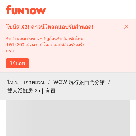
โบนัส X3! ดาวน์โหลดแอปรับส่วนลด!
รับส่วนลดเป็นของขวัญต้อนรับสมาชิกใหม่
TWD 300 เมื่อดาวน์โหลดแอปพลิเคชันครั้ง
แรก
ใช้แอพ
ไทเป｜เถาหยวน
/
WOW 玩行旅西門分館
/
雙人浴缸房 2h｜有窗