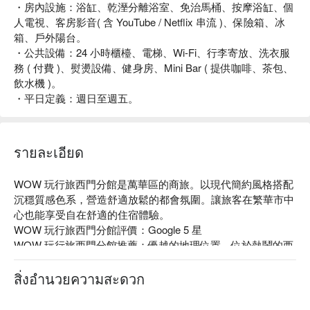
・房內設施：浴缸、乾溼分離浴室、免治馬桶、按摩浴缸、個
人電視、客房影音( 含 YouTube / Netflix 串流 )、保險箱、冰
箱、戶外陽台。
・公共設備：24 小時櫃檯、電梯、Wi-Fi、行李寄放、洗衣服
務 ( 付費 )、熨燙設備、健身房、Mini Bar ( 提供咖啡、茶包、
飲水機 )。
・平日定義：週日至週五。
รายละเอียด
WOW 玩行旅西門分館是萬華區的商旅。以現代簡約風格搭配
沉穩質感色系，營造舒適放鬆的都會氛圍。讓旅客在繁華市中
心也能享受自在舒適的住宿體驗。

WOW 玩行旅西門分館評價：Google 5 星

WOW 玩行旅西門分館推薦：優越的地理位置，位於熱鬧的西
門商圈，步行至捷運站僅需幾分鐘，周圍環境活躍，適合喜愛
探索城市的旅客。

สิ่งอำนวยความสะดวก
WOW 玩行旅西門分館優惠、WOW 玩行旅西門分館住宿方
案、WOW 玩行旅西門分館休息方案立刻查看⬇︎