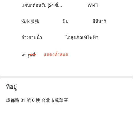
แผนกต้อนรับ [24 ชั่วโมง]
Wi-Fi
洗衣服務
ยิม
มินิบาร์
อ่างอาบน้ำ
โถสุขภัณฑ์ไฟฟ้า
แสดงทั้งหมด
จากุซซี่
ที่อยู่
成都路 81 號 6 樓 台北市萬華區