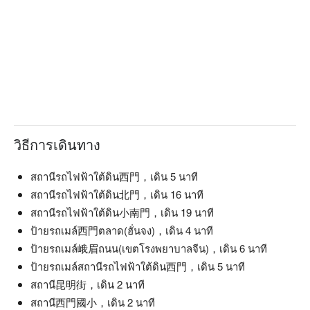
วิธีการเดินทาง
สถานีรถไฟฟ้าใต้ดิน西門，เดิน 5 นาที
สถานีรถไฟฟ้าใต้ดิน北門，เดิน 16 นาที
สถานีรถไฟฟ้าใต้ดิน小南門，เดิน 19 นาที
ป้ายรถเมล์西門ตลาด(ฮั่นจง)，เดิน 4 นาที
ป้ายรถเมล์峨眉ถนน(เขตโรงพยาบาลจีน)，เดิน 6 นาที
ป้ายรถเมล์สถานีรถไฟฟ้าใต้ดิน西門，เดิน 5 นาที
สถานี昆明街，เดิน 2 นาที
สถานี西門國小，เดิน 2 นาที