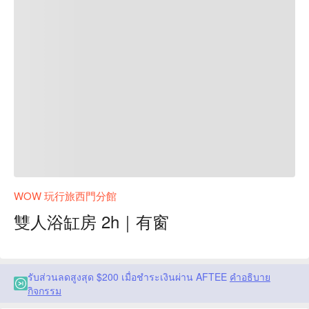
WOW 玩行旅西門分館
雙人浴缸房 2h｜有窗
รับส่วนลดสูงสุด $200 เมื่อชำระเงินผ่าน AFTEE
คำอธิบาย
กิจกรรม