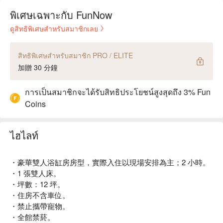
พิเศษเฉพาะกับ FunNow
ดูสิทธิพิเศษสำหรับสมาชิกเลย
สิทธิพิเศษสำหรับสมาชิก PRO / ELITE
加贈 30 分鐘
การเป็นสมาชิกจะได้รับสิทธิประโยชน์สูงสุดถึง 3% Fun
Coins
ไฮไลท์
・豪華雙人浴缸房房型，實際入住以現場安排為主；2 小時。
・1 張雙人床。
・坪數：12 坪。
・住房不含車位。
・禁止攜帶寵物。
・全館禁菸。