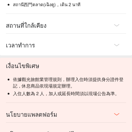
สถานี西門ตลาด(เฉิงตู)，เดิน 2 นาที
สถานที่ใกล้เคียง
เวลาทำการ
เงื่อนไขพิเศษ
依據觀光旅館業管理規則，辦理入住時須提供身分證件登
記，休息商品依現場規定辦理。
入住人數為 2 人，加人或延長時間須以現場公告為準。
นโยบายแพลตฟอร์ม