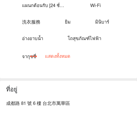
แผนกต้อนรับ [24 ชั่วโมง]
Wi-Fi
洗衣服務
ยิม
มินิบาร์
อ่างอาบน้ำ
โถสุขภัณฑ์ไฟฟ้า
แสดงทั้งหมด
จากุซซี่
ที่อยู่
成都路 81 號 6 樓 台北市萬華區