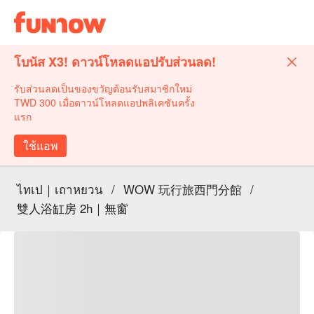
โบนัส X3! ดาวน์โหลดแอปรับส่วนลด!
รับส่วนลดเป็นของขวัญต้อนรับสมาชิกใหม่
TWD 300 เมื่อดาวน์โหลดแอปพลิเคชันครั้ง
แรก
ใช้แอพ
ไทเป｜เถาหยวน
/
WOW 玩行旅西門分館
/
雙人浴缸房 2h｜無窗