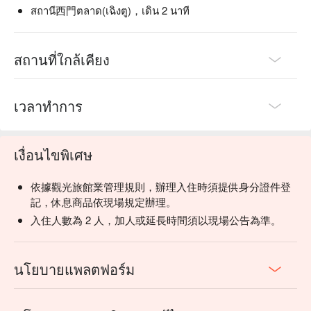
สถานี西門ตลาด(เฉิงตู)，เดิน 2 นาที
สถานที่ใกล้เคียง
เวลาทำการ
เงื่อนไขพิเศษ
依據觀光旅館業管理規則，辦理入住時須提供身分證件登
記，休息商品依現場規定辦理。
入住人數為 2 人，加人或延長時間須以現場公告為準。
นโยบายแพลตฟอร์ม