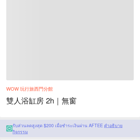
WOW 玩行旅西門分館
雙人浴缸房 2h｜無窗
รับส่วนลดสูงสุด $200 เมื่อชำระเงินผ่าน AFTEE
คำอธิบาย
กิจกรรม