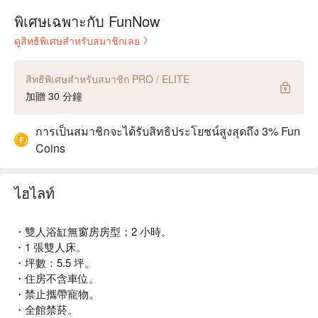
พิเศษเฉพาะกับ FunNow
ดูสิทธิพิเศษสำหรับสมาชิกเลย
สิทธิพิเศษสำหรับสมาชิก PRO / ELITE
加贈 30 分鐘
การเป็นสมาชิกจะได้รับสิทธิประโยชน์สูงสุดถึง 3% Fun
Coins
ไฮไลท์
・雙人浴缸無窗房房型；2 小時。
・1 張雙人床。
・坪數：5.5 坪。
・住房不含車位。
・禁止攜帶寵物。
・全館禁菸。