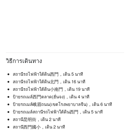
วิธีการเดินทาง
สถานีรถไฟฟ้าใต้ดิน西門，เดิน 5 นาที
สถานีรถไฟฟ้าใต้ดิน北門，เดิน 16 นาที
สถานีรถไฟฟ้าใต้ดิน小南門，เดิน 19 นาที
ป้ายรถเมล์西門ตลาด(ฮั่นจง)，เดิน 4 นาที
ป้ายรถเมล์峨眉ถนน(เขตโรงพยาบาลจีน)，เดิน 6 นาที
ป้ายรถเมล์สถานีรถไฟฟ้าใต้ดิน西門，เดิน 5 นาที
สถานี昆明街，เดิน 2 นาที
สถานี西門國小，เดิน 2 นาที