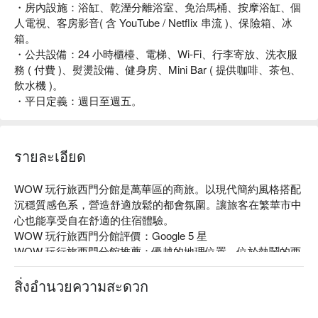
・房內設施：浴缸、乾溼分離浴室、免治馬桶、按摩浴缸、個
人電視、客房影音( 含 YouTube / Netflix 串流 )、保險箱、冰
箱。
・公共設備：24 小時櫃檯、電梯、Wi-Fi、行李寄放、洗衣服
務 ( 付費 )、熨燙設備、健身房、Mini Bar ( 提供咖啡、茶包、
飲水機 )。
・平日定義：週日至週五。
รายละเอียด
WOW 玩行旅西門分館是萬華區的商旅。以現代簡約風格搭配
沉穩質感色系，營造舒適放鬆的都會氛圍。讓旅客在繁華市中
心也能享受自在舒適的住宿體驗。

WOW 玩行旅西門分館評價：Google 5 星

WOW 玩行旅西門分館推薦：優越的地理位置，位於熱鬧的西
門商圈，步行至捷運站僅需幾分鐘，周圍環境活躍，適合喜愛
探索城市的旅客。

สิ่งอำนวยความสะดวก
WOW 玩行旅西門分館優惠、WOW 玩行旅西門分館住宿方
案、WOW 玩行旅西門分館休息方案立刻查看⬇︎