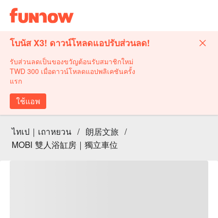
โบนัส X3! ดาวน์โหลดแอปรับส่วนลด!
รับส่วนลดเป็นของขวัญต้อนรับสมาชิกใหม่
TWD 300 เมื่อดาวน์โหลดแอปพลิเคชันครั้ง
แรก
ใช้แอพ
ไทเป｜เถาหยวน
/
朗居文旅
/
MOBI 雙人浴缸房｜獨立車位