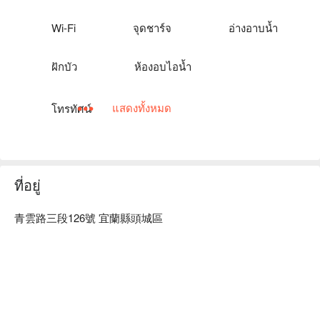
Wi-Fi
จุดชาร์จ
อ่างอาบน้ำ
ฝักบัว
ห้องอบไอน้ำ
แสดงทั้งหมด
โทรทัศน์
ที่อยู่
青雲路三段126號 宜蘭縣頭城區