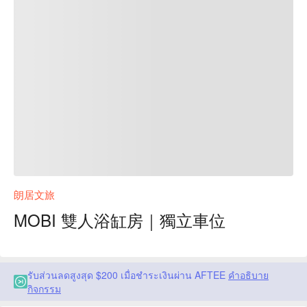
朗居文旅
MOBI 雙人浴缸房｜獨立車位
รับส่วนลดสูงสุด $200 เมื่อชำระเงินผ่าน AFTEE
คำอธิบาย
กิจกรรม