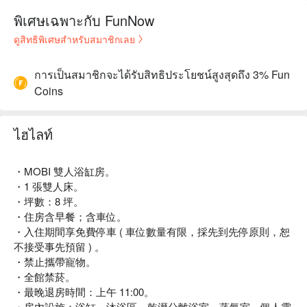
พิเศษเฉพาะกับ FunNow
ดูสิทธิพิเศษสำหรับสมาชิกเลย
การเป็นสมาชิกจะได้รับสิทธิประโยชน์สูงสุดถึง 3% Fun
Coins
ไฮไลท์
・MOBI 雙人浴缸房。
・1 張雙人床。
・坪數：8 坪。
・住房含早餐；含車位。
・入住期間享免費停車 ( 車位數量有限，採先到先停原則，恕
不接受事先預留 ) 。
・禁止攜帶寵物。
・全館禁菸。
・最晚退房時間：上午 11:00。
・房內設施：浴缸、沐浴區、乾溼分離浴室、蒸氣室、個人電