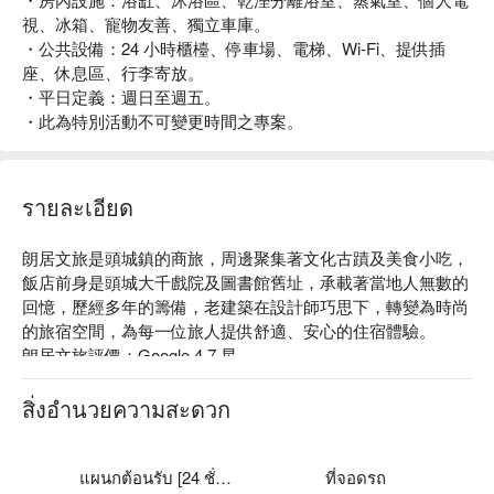
視、冰箱、寵物友善、獨立車庫。
・公共設備：24 小時櫃檯、停車場、電梯、Wi-Fi、提供插
座、休息區、行李寄放。
・平日定義：週日至週五。
・此為特別活動不可變更時間之專案。
รายละเอียด
朗居文旅是頭城鎮的商旅，周邊聚集著文化古蹟及美食小吃，
飯店前身是頭城大千戲院及圖書館舊址，承載著當地人無數的
回憶，歷經多年的籌備，老建築在設計師巧思下，轉變為時尚
的旅宿空間，為每一位旅人提供舒適、安心的住宿體驗。

朗居文旅評價：Google 4.7 星

朗居文旅推薦：地理位置優越，靠近頭城老街，步行即可到達
當地美食，並且提供獨立車庫，方便自駕遊客。飯店的裝潢簡
สิ่งอำนวยความสะดวก
約而不失質感，營造出舒適的氛圍，適合各類型的旅客。

朗居文旅優惠、朗居文旅住宿方案、朗居文旅休息方案立刻查
看⬇︎
แผนกต้อนรับ [24 ชั่วโมง]
ที่จอดรถ