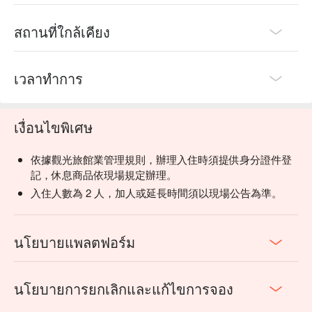
สถานที่ใกล้เคียง
เวลาทำการ
เงื่อนไขพิเศษ
依據觀光旅館業管理規則，辦理入住時須提供身分證件登
記，休息商品依現場規定辦理。
入住人數為 2 人，加人或延長時間須以現場公告為準。
นโยบายแพลตฟอร์ม
นโยบายการยกเลิกและแก้ไขการจอง