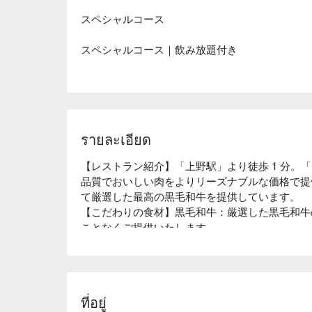
スペシャルコース
スペシャルコース｜飲み放題付き
รายละเอียด
【レストラン紹介】「上野駅」より徒歩 1 分。
品質でおいしい肉をよりリーズナブルな価格で提
て厳選した最高の黒毛和牛を提供しています。

【こだわりの食材】黒毛和牛：厳選した黒毛和牛
ことなくご提供いたします。

【店内雰囲気】上野の街を見下ろせる店内は、最大
できるカジュアル & オシャレな空間にて和牛焼
ที่อยู่