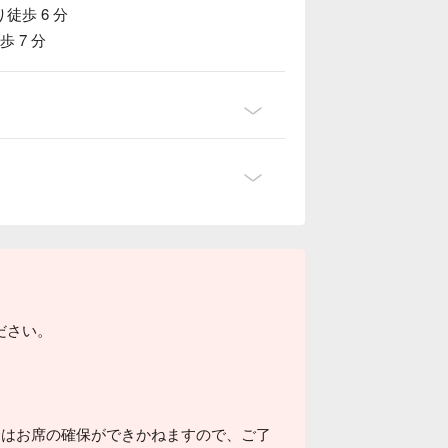
歩 6 分
 7 分
ださい。
。
場合はお席の確保ができかねますので、ご了