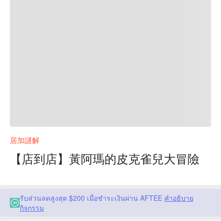
居加謎解
【店到店】黃阿瑪的皮克雀兒大冒險
รับส่วนลดสูงสุด $200 เมื่อชำระเงินผ่าน AFTEE
คำอธิบาย
กิจกรรม