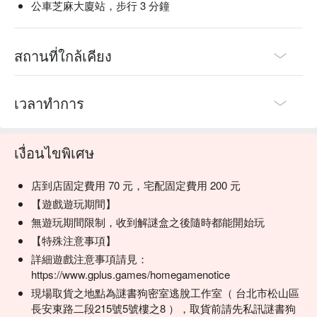
公車芝麻大廈站，步行 3 分鐘
(Picture)正在漸漸變成空白…」
一旦皮克雀兒全部變白了，那些寶貴的記憶、甚至連阿瑪本
身，都將從這個世界上被徹底抹去。
能夠阻止這一切的，就只有撿到這張拍立得的你！
สถานที่ใกล้เคียง
你願意動腦協助阿瑪，找回那些即將消逝的記憶嗎？
】
【遊戲重點
เวลาทำการ
📍獨創故事，深度結合
為遊戲打造專屬阿瑪的全新故事，把謎題任務融入劇情當中
เงื่อนไขพิเศษ
讓每道謎題不再是獨立事件，而是推進劇情的重要關鍵
📍動手操作，趣味加倍
跳脫看圖解謎，運用不同道具折、貼、對、剪
店到店固定費用 70 元，宅配固定費用 200 元
再加上一個道具多次使用，讓你越玩越好玩，捨不得停下來
【遊戲遊玩期間】
📍不插電機關，驚呼連連
無遊玩期間限制，收到解謎盒之後隨時都能開始玩
透過簡單的幾樣物品拼拼湊湊，做出像是密室逃脫般的機關
【特殊注意事項】
動起來的那一刻，絕對讓你成就感滿滿
詳細遊戲注意事項請見：
📍獨家特典，只送不賣
https://www.gplus.games/homegamenotice
這次特別升級成限量紀念過關閃卡＋過關貼紙
每人一套，讓你好好珍藏這次難忘的冒險回憶
現場取貨之地點為謎書狗密室逃脫工作室（ 台北市松山區
長安東路二段215號5號樓之8 ），取貨前請先私訊謎書狗