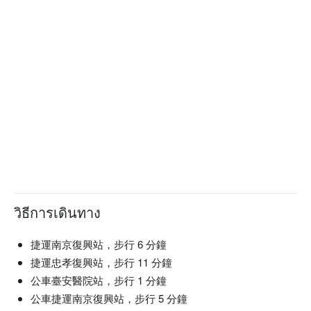
一份遊戲 990 元
２人共享 495 元 / 人
３人同樂 330 元 / 人
越多人一起玩越划算！
วิธีการเดินทาง
【
獨創故事簡介】
一陣強風吹過，把一張拍立得吹到你面前，你反射性地抓著
捷運南京復興站，步行 6 分鐘
它。
捷運忠孝復興站，步行 11 分鐘
拍立得沒有完全顯影，但一個熟悉的身影卻在腦中浮現…
公車臺安醫院站，步行 1 分鐘
你忍不住驚呼：「天啊，這不是我最喜歡的阿瑪嗎？！」
公車捷運南京復興站，步行 5 分鐘
阿瑪嚴肅地看著你說：「大事不妙！朕所珍藏的『皮克雀兒』