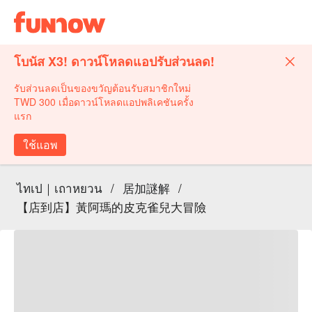
โบนัส X3! ดาวน์โหลดแอปรับส่วนลด!
รับส่วนลดเป็นของขวัญต้อนรับสมาชิกใหม่
TWD 300 เมื่อดาวน์โหลดแอปพลิเคชันครั้ง
แรก
ใช้แอพ
ไทเป｜เถาหยวน
/
居加謎解
/
【店到店】黃阿瑪的皮克雀兒大冒險