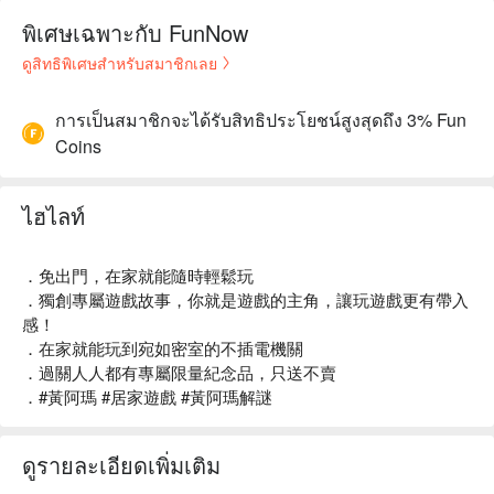
พิเศษเฉพาะกับ FunNow
ดูสิทธิพิเศษสำหรับสมาชิกเลย
การเป็นสมาชิกจะได้รับสิทธิประโยชน์สูงสุดถึง 3% Fun
Coins
ไฮไลท์
．免出門，在家就能隨時輕鬆玩
．獨創專屬遊戲故事，你就是遊戲的主角，讓玩遊戲更有帶入
感！
．在家就能玩到宛如密室的不插電機關
．過關人人都有專屬限量紀念品，只送不賣
．#黃阿瑪 #居家遊戲 #黃阿瑪解謎
ดูรายละเอียดเพิ่มเติม