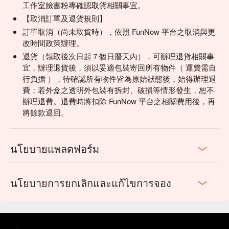
】
【遊戲資訊
工作室臉書粉專確認取貨相關事宜。
．每份遊戲可供１～３人遊玩
【取消訂單及退貨規則】
．遊戲時長：180分鐘（實際體驗時間因人而異）
訂單取消（尚未取貨時），依照 FunNow 平台之取消與更
．內含完整遊戲道具＋每人一套的限量過關紀念閃卡、過關貼
改時間政策辦理。
紙
退貨（領取後次日起７個日曆天內），可辦理退貨相關事
．詳細遊戲介紹請見官網：https://gplus.games/amanazo
宜，辦理退貨後，須以妥適包裝寄回所有物件（ 運費需自
行負擔 ），待確認所有物件皆為原始狀態後，始得辦理退
費；若外盒之透明外包裝有拆封、破損等情形發生，恕不
辦理退費。退費時將扣除 FunNow 平台之相關費用後，再
將餘款退回。
นโยบายแพลตฟอร์ม
นโยบายการยกเลิกและแก้ไขการจอง