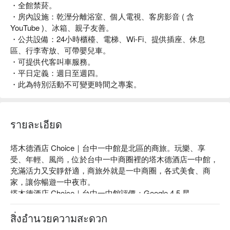
・全館禁菸。
・房內設施：乾溼分離浴室、個人電視、客房影音 ( 含
YouTube )、冰箱、親子友善。
・公共設備：24小時櫃檯、電梯、Wi-Fi、提供插座、休息
區、行李寄放、可帶嬰兒車。
・可提供代客叫車服務。
・平日定義：週日至週四。
・此為特別活動不可變更時間之專案。
รายละเอียด
塔木德酒店 Choice｜台中一中館是北區的商旅。玩樂、享
受、年輕、風尚，位於台中一中商圈裡的塔木德酒店一中館，
充滿活力又安靜舒適，商旅外就是一中商圈，各式美食、商
家，讓你暢遊一中夜市。

塔木德酒店 Choice｜台中一中館評價：Google 4.5 星

塔木德酒店 Choice｜台中一中館推薦：位於熱鬧的一中商圈
內，卻有著與周遭截然不同氣息的商旅，安靜舒適的氛圍，讓
สิ่งอำนวยความสะดวก
旅人們在繁華的城市旅途中，享受慢步調的滋味。
