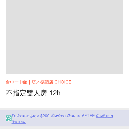
台中一中館｜塔木德酒店 CHOICE
不指定雙人房 12h
รับส่วนลดสูงสุด $200 เมื่อชำระเงินผ่าน AFTEE
คำอธิบาย
กิจกรรม