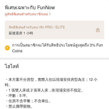
พิเศษเฉพาะกับ FunNow
ดูสิทธิพิเศษสำหรับสมาชิกเลย
สิทธิพิเศษสำหรับสมาชิก PRO / ELITE
延後退房 1 小時
การเป็นสมาชิกจะได้รับสิทธิประโยชน์สูงสุดถึง 3% Fun
Coins
ไฮไลท์
・本方案不分房型，實際入住以現場安排房型為主；12 小
時。
・1 張雙人床或 2 張單人床，依現場安排不指定。
・坪數：5 坪。
・住房不含早餐；不含車位。
・禁止攜帶寵物。