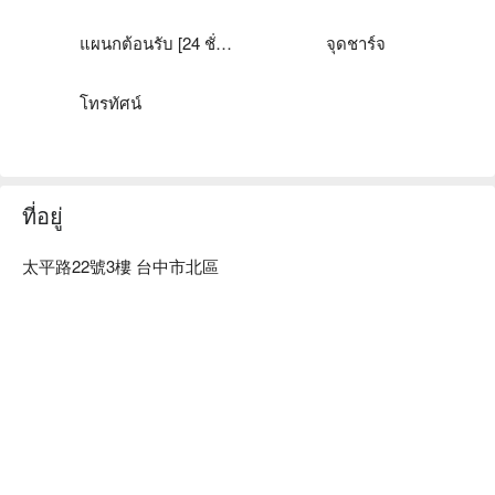
塔木德酒店 Choice｜台中一中館優惠、塔木德酒店 Choice｜
台中一中館住宿方案、塔木德酒店 Choice｜台中一中館休息
แผนกต้อนรับ [24 ชั่วโมง]
จุดชาร์จ
方案立刻查看⬇︎
โทรทัศน์
ที่อยู่
太平路22號3樓 台中市北區