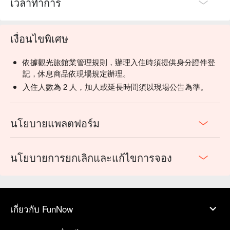
เวลาทำการ
เงื่อนไขพิเศษ
依據觀光旅館業管理規則，辦理入住時須提供身分證件登
記，休息商品依現場規定辦理。
入住人數為 2 人，加人或延長時間須以現場公告為準。
นโยบายแพลตฟอร์ม
นโยบายการยกเลิกและแก้ไขการจอง
เกี่ยวกับ FunNow