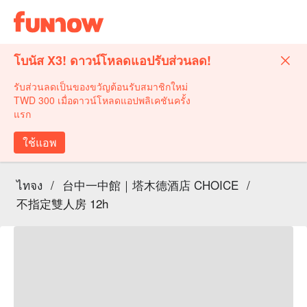
โบนัส X3! ดาวน์โหลดแอปรับส่วนลด!
รับส่วนลดเป็นของขวัญต้อนรับสมาชิกใหม่
TWD 300 เมื่อดาวน์โหลดแอปพลิเคชันครั้ง
แรก
ใช้แอพ
ไทจง
/
台中一中館｜塔木德酒店 CHOICE
/
不指定雙人房 12h