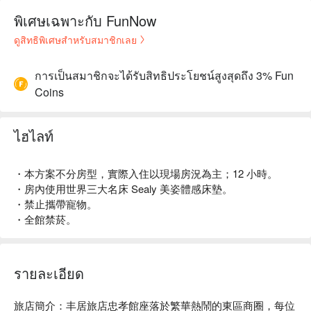
พิเศษเฉพาะกับ FunNow
ดูสิทธิพิเศษสำหรับสมาชิกเลย
การเป็นสมาชิกจะได้รับสิทธิประโยชน์สูงสุดถึง 3% Fun
Coins
ไฮไลท์
・本方案不分房型，實際入住以現場房況為主；12 小時。
・房內使用世界三大名床 Sealy 美姿體感床墊。
・禁止攜帶寵物。
・全館禁菸。
รายละเอียด
旅店簡介：丰居旅店忠孝館座落於繁華熱鬧的東區商圈，每位