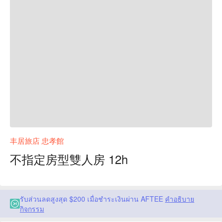
丰居旅店 忠孝館
不指定房型雙人房 12h
รับส่วนลดสูงสุด $200 เมื่อชำระเงินผ่าน AFTEE
คำอธิบาย
กิจกรรม