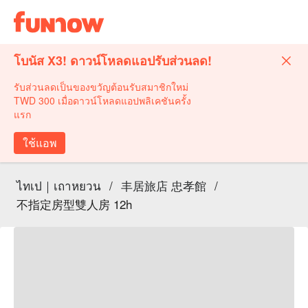
โบนัส X3! ดาวน์โหลดแอปรับส่วนลด!
รับส่วนลดเป็นของขวัญต้อนรับสมาชิกใหม่
TWD 300 เมื่อดาวน์โหลดแอปพลิเคชันครั้ง
แรก
ใช้แอพ
ไทเป｜เถาหยวน
/
丰居旅店 忠孝館
/
不指定房型雙人房 12h