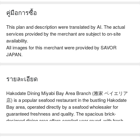
คู่มือการซื้อ
This plan and description were translated by AI. The actual
services provided by the merchant are subject to on-site
availability.
All images for this merchant were provided by SAVOR
JAPAN.
รายละเอียด
Hakodate Dining Miyabi Bay Area Branch (雅家 ベイエリア
店) is a popular seafood restaurant in the bustling Hakodate 
Bay area, operated directly by a seafood wholesaler for 
guaranteed freshness and quality. The spacious brick-
designed dining area offers comfort year-round, with fresh 
sashimi, charcoal-grilled fish, and made-to-order crab dishes. 
Free Wi-Fi and collectible original coasters add convenience 