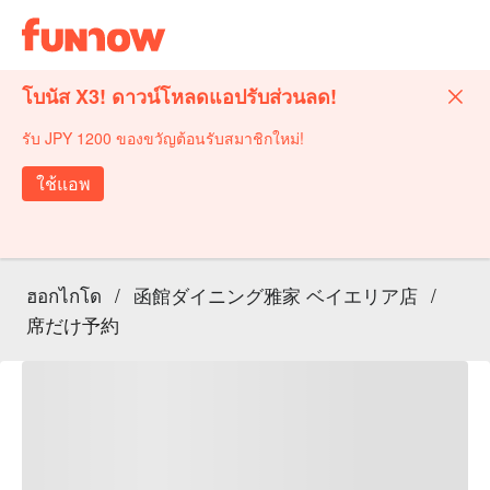
โบนัส X3! ดาวน์โหลดแอปรับส่วนลด!
รับ JPY 1200 ของขวัญต้อนรับสมาชิกใหม่!
ใช้แอพ
ฮอกไกโด
/
函館ダイニング雅家 ベイエリア店
/
席だけ予約