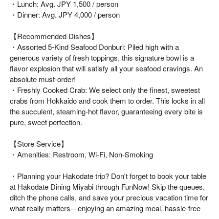
・Lunch: Avg. JPY 1,500 / person
・Dinner: Avg. JPY 4,000 / person
【Recommended Dishes】
・Assorted 5-Kind Seafood Donburi: Piled high with a
generous variety of fresh toppings, this signature bowl is a
flavor explosion that will satisfy all your seafood cravings. An
absolute must-order!
・Freshly Cooked Crab: We select only the finest, sweetest
crabs from Hokkaido and cook them to order. This locks in all
the succulent, steaming-hot flavor, guaranteeing every bite is
pure, sweet perfection.
【Store Service】
・Amenities: Restroom, Wi-Fi, Non-Smoking
・Planning your Hakodate trip? Don't forget to book your table
at Hakodate Dining Miyabi through FunNow! Skip the queues,
ditch the phone calls, and save your precious vacation time for
what really matters—enjoying an amazing meal, hassle-free