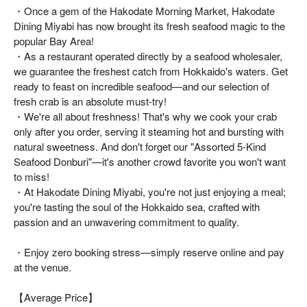
・Once a gem of the Hakodate Morning Market, Hakodate
Dining Miyabi has now brought its fresh seafood magic to the
popular Bay Area!
・As a restaurant operated directly by a seafood wholesaler,
we guarantee the freshest catch from Hokkaido's waters. Get
ready to feast on incredible seafood—and our selection of
fresh crab is an absolute must-try!
・We're all about freshness! That's why we cook your crab
only after you order, serving it steaming hot and bursting with
natural sweetness. And don't forget our "Assorted 5-Kind
Seafood Donburi"—it's another crowd favorite you won't want
to miss!
・At Hakodate Dining Miyabi, you're not just enjoying a meal;
you're tasting the soul of the Hokkaido sea, crafted with
passion and an unwavering commitment to quality.
・Enjoy zero booking stress—simply reserve online and pay
at the venue.
【Average Price】