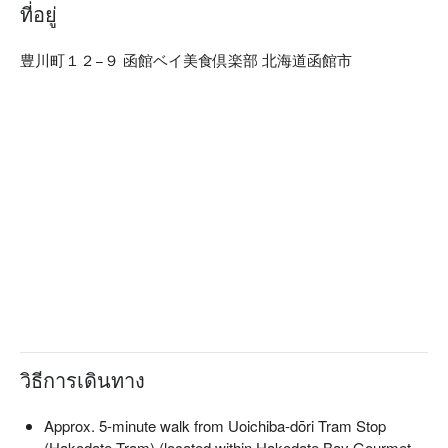
and charm.

ที่อยู่
【Signature Dishes】

Daily Sashimi Platter: Four varieties selected fresh each day 
豊川町１２−９ 函館ベイ美食倶楽部 北海道函館市
for exceptional sweetness and texture.

Charcoal-Grilled Hokke: Rich, juicy fish grilled to a fragrant, 
crispy finish.

Freshly Cooked Crab: Prepared upon order to lock in pure, 
natural sweetness.

【Customer Reviews】

Visitors praise the excellent service, including staff who help 
guide lost guests to the restaurant. The seafood bowls are 
especially popular for their freshness and great value.

【More to Recommend】

Only a five-minute walk from Uoichiba-dori Station, the 
restaurant offers counter seating, table seating, and traditional 
sunken hearth-style seats. With fresh ingredients and a 
relaxing space, it is an ideal stop during a Hakodate trip. 
วิธีการเดินทาง
Reserve via FunNow to enjoy a smooth and satisfying meal.
Approx. 5-minute walk from Uoichiba-dōri Tram Stop
(Hakodate Tram) (located within Hakodate Bay Gourmet