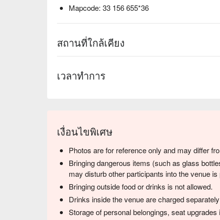
Mapcode: 33 156 655*36
สถานที่ใกล้เคียง
เวลาทำการ
เงื่อนไขพิเศษ
Photos are for reference only and may differ fro
Bringing dangerous items (such as glass bottles,
may disturb other participants into the venue is 
Bringing outside food or drinks is not allowed.
Drinks inside the venue are charged separately 
Storage of personal belongings, seat upgrades i