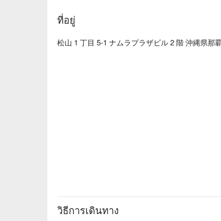
Chinese, truly impressive 🤩. I’ll definitely come ag
ที่อยู่
【Show Highlights】There are two showtimes every n
“Cool,” “Goddess,” and “Cute” styles. The performa
shows, solo and group acts, offering a diverse stag
松山 1 丁目 5-1 ナムラプラザビル 2 階 沖縄県那
Seats” lets you feel the dancers’ charm up close, wit
atmosphere 💃✨
วิธีการเดินทาง