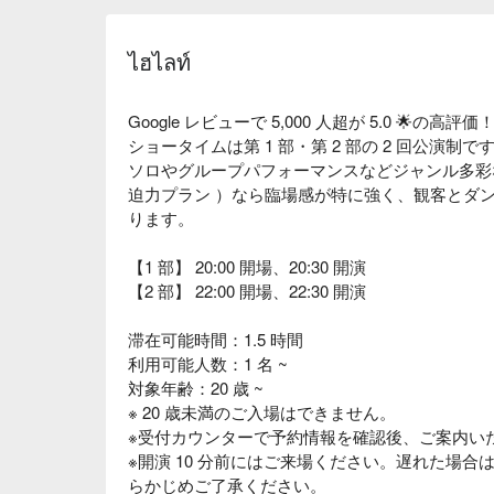
ไฮไลท์
Google レビューで 5,000 人超が 5.0 🌟の高評価
ショータイムは第 1 部・第 2 部の 2 回公演
ソロやグループパフォーマンスなどジャンル多彩
迫力プラン ）なら臨場感が特に強く、観客とダ
ります。
【1 部】 20:00 開場、20:30 開演
【2 部】 22:00 開場、22:30 開演
滞在可能時間：1.5 時間
利用可能人数：1 名 ~
対象年齢：20 歳 ~
※ 20 歳未満のご入場はできません。
※受付カウンターで予約情報を確認後、ご案内い
※開演 10 分前にはご来場ください。遅れた場
らかじめご了承ください。