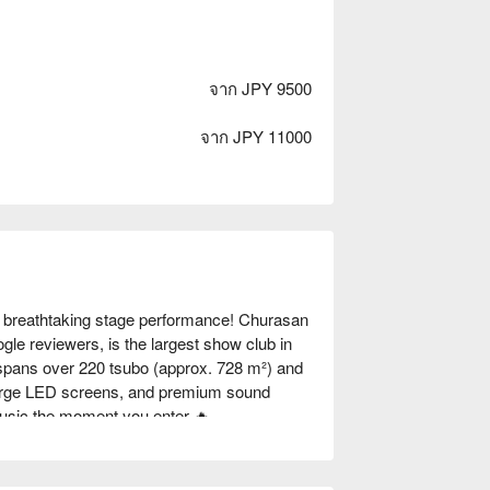
จาก JPY 9500
จาก JPY 11000
breathtaking stage performance! Churasan 
 reviewers, is the largest show club in 
spans over 220 tsubo (approx. 728 m²) and 
 large LED screens, and premium sound 
usic the moment you enter 🔥

 praise: “Every performer is super 
 😍. Lots of interaction, amazing 
ng high-fives—even performing songs in 