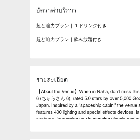
อัตราค่าบริการ
超ど迫力プラン｜ 1 ドリンク付き
超ど迫力プラン｜飲み放題付き
รายละเอียด
【About the Venue】When in Naha, don’t miss this 
6 (ちゅらさん 6), rated 5.0 stars by over 5,000 Google
Japan. Inspired by a “spaceship cabin,” the venue 
features 400 lighting and special effects devices,
systems, immersing you in stunning visuals and m
【Customer Reviews】Google 5.0 ⭐, 5,366 reviewers
professional, the show is fast-paced and captivating
atmosphere, and friendly beautiful performers givi