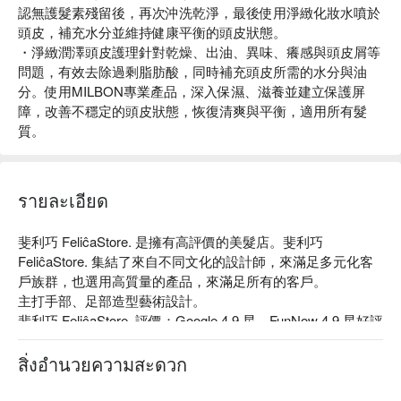
認無護髮素殘留後，再次沖洗乾淨，最後使用淨緻化妝水噴於
頭皮，補充水分並維持健康平衡的頭皮狀態。
・淨緻潤澤頭皮護理針對乾燥、出油、異味、癢感與頭皮屑等
問題，有效去除過剩脂肪酸，同時補充頭皮所需的水分與油
分。使用MILBON專業產品，深入保濕、滋養並建立保護屏
障，改善不穩定的頭皮狀態，恢復清爽與平衡，適用所有髮
質。
รายละเอียด
斐利巧 FeliĉaStore. 是擁有高評價的美髮店。斐利巧 
FeliĉaStore. 集結了來自不同文化的設計師，來滿足多元化客
戶族群，也選用高質量的產品，來滿足所有的客戶。

主打手部、足部造型藝術設計。

斐利巧 FeliĉaStore. 評價：Google 4.9 星、FunNow 4.9 星好評

斐利巧 FeliĉaStore. 服務：主打造型剪髮、深層護髮。

斐利巧 FeliĉaStore. 推薦：採用 Karimoku New Standard 的家
สิ่งอำนวยความสะดวก
具，營造出簡約與舒適的氛圍。

斐利巧 FeliĉaStore. 預約、斐利巧 FeliĉaStore. 價格立刻查看