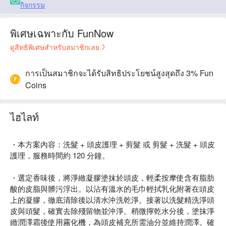
กิจกรรม
พิเศษเฉพาะกับ FunNow
ดูสิทธิพิเศษสำหรับสมาชิกเลย
การเป็นสมาชิกจะได้รับสิทธิประโยชน์สูงสุดถึง 3% Fun
Coins
ไฮไลท์
・本方案內容：洗髮 + 頭皮護理 + 剪髮 或 剪髮 + 洗髮 + 頭皮
護理，服務時間約 120 分鐘。
・選定香味後，將淨緻凝膠塗抹於頭皮，輕柔按摩使含有脂肪
酸的皮脂與髒污浮出。以沾有溫水的毛巾輕拭乳化附著在頭皮
上的凝膠，徹底清除後以清水沖洗乾淨。接著以洗髮精洗淨頭
皮與頭髮，確實去除殘留物並沖淨。稍微擰乾水分後，塗抹淨
緻潤澤霜後使用霧化機，為頭皮補充所需油分並維持潤澤。確