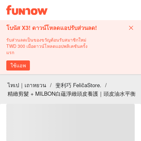
โบนัส X3! ดาวน์โหลดแอปรับส่วนลด!
รับส่วนลดเป็นของขวัญต้อนรับสมาชิกใหม่
TWD 300 เมื่อดาวน์โหลดแอปพลิเคชันครั้ง
แรก
ใช้แอพ
ไทเป｜เถาหยวน
/
斐利巧 FeliĉaStore.
/
精緻剪髮 + MILBON白蘊淨緻頭皮養護｜頭皮油水平衡