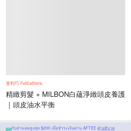
斐利巧 FeliĉaStore.
精緻剪髮 + MILBON白蘊淨緻頭皮養護
｜頭皮油水平衡
รับส่วนลดสูงสุด $200 เมื่อชำระเงินผ่าน AFTEE
คำอธิบาย