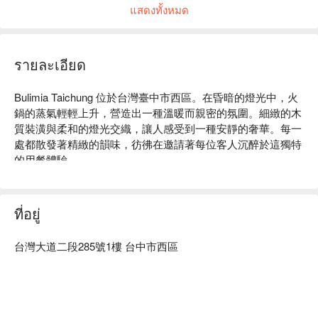
แสดงทั้งหมด
รายละเอียด
Bulimia Taichung 位於台灣臺中市西區。在昏暗的燈光中，火
鍋的蒸氣輕輕上升，營造出一種溫暖而親密的氛圍。細緻的木
質裝潢與柔和的燈光交織，讓人感受到一種安靜的奢華。每一
處都散發著精緻的韻味，彷彿在邀請著每位客人沉醉於這獨特
的用餐體驗。

在這樣的氛圍中，熟成極上 A5 紐約客和手切本產頂級松板豬
等佳餚，成為提升聚會和用餐體驗的完美催化劑。搭配招牌漬
ที่อยู่
味牛舌、日本清酒和梅酒，賓客們能在此盡情享受美好時光。

台灣大道二段285號1樓 台中市西區
🤩 玩樂情報

人均消費：均消 TWD 1000

適合情境：兩人約會、多人聚餐、Fine Dining、朋友聚餐、商
業晚餐、特殊節日、慶生、公司聚餐

貼心服務：肉食主義、私人包廂、親子友善
