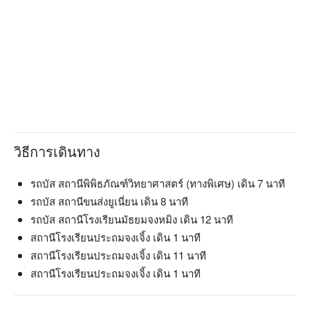
🍳 主廚推薦

【熟成極上 A5 紐約客】肉質鮮嫩，入口即化油脂豐盈

【手切本產頂級松板豬】鮮甜多汁，油脂均勻彈牙

【手切日本和牛】細膩柔軟，油花分布均勻

【手切熟成美國牛】香濃口感，肉質緊實醇厚

【紐西蘭和羊】肉質細膩，鮮美柔嫩多汁

🍽️ 口碑必點

วิธีการเดินทาง
【招牌漬味牛舌】醃製入味，口感彈嫩帶韌

【熟成極上 A5 紐約客】肉質鮮嫩，入口即化油脂豐盈

【熟成極上美國牛】香濃口感，肉質緊實醇厚

รถบัส สถานีพิพิธภัณฑ์วิทยาศาสตร์ (ทางพิเศษ) เดิน 7 นาที
รถบัส สถานีขนส่งยูเนี่ยน เดิน 8 นาที
🥤 特色飲品

รถบัส สถานีโรงเรียนมัธยมจงหมิง เดิน 12 นาที
【日本清酒】香氣清雅，口感柔順

สถานีโรงเรียนประถมจงเจิ้ง เดิน 1 นาที
【梅酒】酸甜平衡，濃郁果香

สถานีโรงเรียนประถมจงเจิ้ง เดิน 11 นาที
【葡萄酒】果香濃郁，口感豐富

【約 40 種精選酒款】多樣風味，滿足各種口味

สถานีโรงเรียนประถมจงเจิ้ง เดิน 1 นาที
【日本水果氣泡水】清新香甜，氣泡活潑
