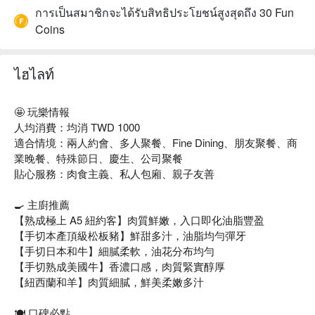
การเป็นสมาชิกจะได้รับสิทธิประโยชน์สูงสุดถึง 30 Fun
Coins
ไฮไลท์
🤩 玩樂情報
人均消費：均消 TWD 1000
適合情境：兩人約會、多人聚餐、Fine Dining、朋友聚餐、商
業晚餐、特殊節日、慶生、公司聚餐
貼心服務：肉食主義、私人包廂、親子友善
🍳 主廚推薦
【熟成極上 A5 紐約客】肉質鮮嫩，入口即化油脂豐盈
【手切本產頂級松板豬】鮮甜多汁，油脂均勻彈牙
【手切日本和牛】細膩柔軟，油花分布均勻
【手切熟成美國牛】香濃口感，肉質緊實醇厚
【紐西蘭和羊】肉質細膩，鮮美柔嫩多汁
🍽️ 口碑必點