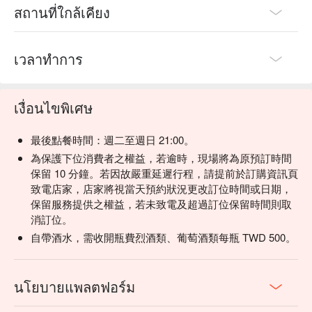
💡 未成年請勿飲酒；禁止酒駕
สถานที่ใกล้เคียง
เวลาทำการ
เงื่อนไขพิเศษ
最後點餐時間：週二至週日 21:00。
為保護下位消費者之權益，若逾時，現場將為原預訂時間
保留 10 分鐘。若因故嚴重延遲行程，請提前於訂購資訊頁
致電店家，店家將視當天預約狀況更改訂位時間或日期，
保留服務提供之權益，若未致電及超過訂位保留時間則取
消訂位。
自帶酒水，需收開瓶費烈酒類、葡萄酒類每瓶 TWD 500。
นโยบายแพลตฟอร์ม