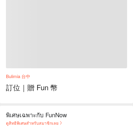
Bulimia 台中
訂位｜贈 Fun 幣
พิเศษเฉพาะกับ FunNow
ดูสิทธิพิเศษสำหรับสมาชิกเลย