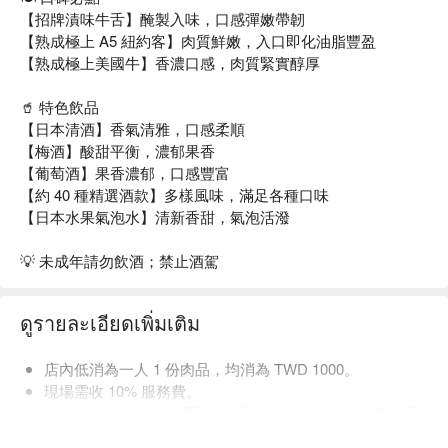
【招牌漬味牛舌】醃製入味，口感彈嫩帶韌
【熟成極上 A5 紐約客】肉質鮮嫩，入口即化油脂豐盈
【熟成極上美國牛】香濃口感，肉質緊實醇厚
🥤 特色飲品
【日本清酒】香氣清雅，口感柔順
【梅酒】酸甜平衡，濃郁果香
【葡萄酒】果香濃郁，口感豐富
【約 40 種精選酒款】多樣風味，滿足各種口味
【日本水果氣泡水】清新香甜，氣泡活潑
💡 未成年請勿飲酒；禁止酒駕
ดูรายละเอียดเพิ่มเติม
店內低消為一人 1 份肉品，均消為 TWD 1000。
現場需收 10% 服務費。
貼心提醒：預訂前請選取正確用餐人數，以利現場安排用
餐空間。